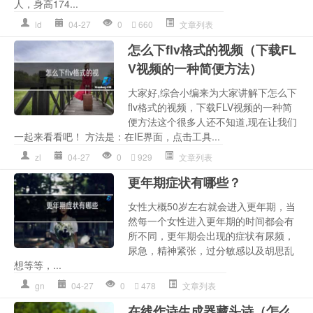
人，身高174...
ld
04-27
0
660
文章列表
怎么下flv格式的视频（下载FL
V视频的一种简便方法）
大家好,综合小编来为大家讲解下怎么下
flv格式的视频，下载FLV视频的一种简
便方法这个很多人还不知道,现在让我们
一起来看看吧！ 方法是：在IE界面，点击工具...
zl
04-27
0
929
文章列表
更年期症状有哪些？
女性大概50岁左右就会进入更年期，当
然每一个女性进入更年期的时间都会有
所不同，更年期会出现的症状有尿频，
尿急，精神紧张，过分敏感以及胡思乱
想等等，...
gn
04-27
0
478
文章列表
在线作诗生成器藏头诗（怎么