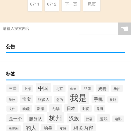
6711
6712
下一页
尾页
☚
公告
标签
中国
三星
奶粉
北京
品牌
上海
孕妇
华为
我是
宝宝
手机
很多人
学校
您的
技能
日本
无锡
新疆
新编
时间
昆明
文件
杭州
汉族
是一个
服务队
游戏
汉语
电影
的人
相关内容
的是
皮肤
电视剧