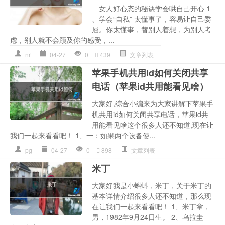
女人好心态的秘诀学会哄自己开心 1
、学会“自私” 太懂事了，容易让自己委
屈。你太懂事，替别人着想，为别人考
虑，别人就不会顾及你的感受，...
nr
04-27
0
439
文章列表
苹果手机共用id如何关闭共享
电话（苹果id共用能看见啥）
大家好,综合小编来为大家讲解下苹果手
机共用id如何关闭共享电话，苹果id共
用能看见啥这个很多人还不知道,现在让
我们一起来看看吧！ 1、一：如果两个设备使...
pg
04-27
0
898
文章列表
米丁
大家好我是小蝌蚪，米丁，关于米丁的
基本详情介绍很多人还不知道，那么现
在让我们一起来看看吧！ 1、米丁拿，
男，1982年9月24日生。 2、乌拉圭