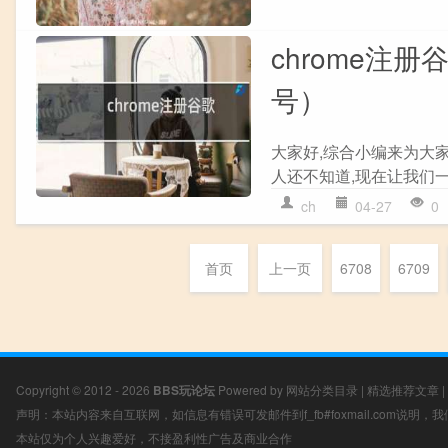
chrome注
号）
大家好,综合小编来为大家
人还不知道,现在让我们一起
ch
04-27
0
首页
上一页
6708
6709
Copyright © 2012 - 2026
BBS玩论坛
Powered by
网站分类目录
|
精选推荐文章
|
声明：本站内容来自互联网，如信息有错误可发邮件到f_fb#foxmail.com说明
本站仅为个人兴趣爱好，不接盈利性广告及商业合作