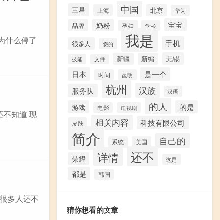
中国
三星
北京
上海
华为
宝宝
奶粉
品牌
孕妇
学校
我是
为什么停了
手机
很多人
您的
无锡
新疆
新编
技能
文件
日本
是一个
时间
昆明
杭州
汉族
服务队
汉语
的人
游戏
的是
电影
电视剧
还不知道,现
相关内容
科技有限公司
皮肤
简介
自己的
系统
美国
还不
详情
荣耀
这是
都是
韩国
很多人还不
猜你想看的文章