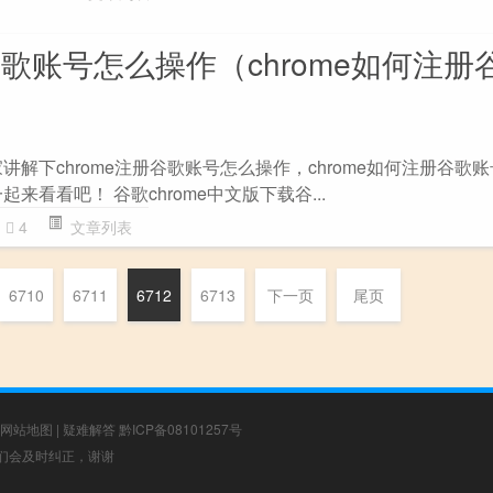
册谷歌账号怎么操作（chrome如何注册
讲解下chrome注册谷歌账号怎么操作，chrome如何注册谷歌
来看看吧！ 谷歌chrome中文版下载谷...
4
文章列表
6710
6711
6712
6713
下一页
尾页
网站地图
|
疑难解答
黔ICP备08101257号
，我们会及时纠正，谢谢