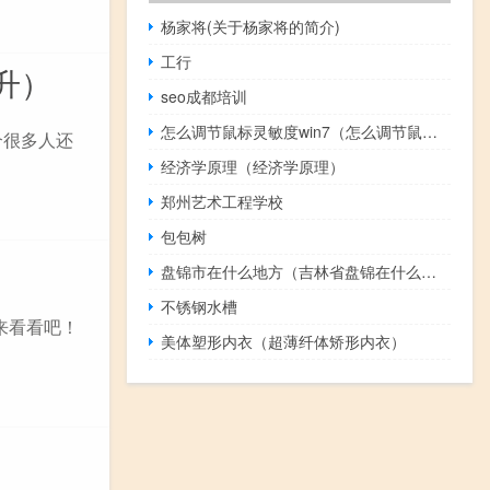
杨家将(关于杨家将的简介)
工行
升）
seo成都培训
怎么调节鼠标灵敏度win7（怎么调节鼠标灵敏度）
个很多人还
经济学原理（经济学原理）
郑州艺术工程学校
包包树
盘锦市在什么地方（吉林省盘锦在什么地方）
不锈钢水槽
来看看吧！
美体塑形内衣（超薄纤体矫形内衣）