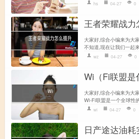
hs
04-27
0
王者荣耀战力
大家好,综合小编来为大
不知道,现在让我们一起来
wz
04-27
0
Wi（Fi联盟
大家好,综合小编来为大
Wi-Fi联盟是一个全球性
wi
04-27
0
日产途达油耗