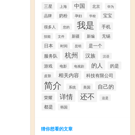
中国
三星
北京
上海
华为
宝宝
奶粉
品牌
孕妇
学校
我是
手机
很多人
您的
无锡
新疆
新编
技能
文件
日本
是一个
时间
昆明
杭州
汉族
服务队
汉语
的人
游戏
的是
电影
电视剧
相关内容
科技有限公司
皮肤
简介
自己的
系统
美国
还不
详情
荣耀
这是
都是
韩国
猜你想看的文章