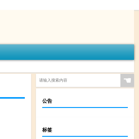
☚
公告
标签