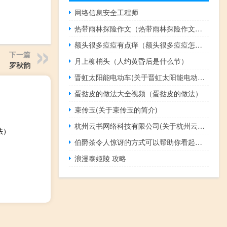
网络信息安全工程师
热带雨林探险作文（热带雨林探险作文范文）
额头很多痘痘有点痒（额头很多痘痘怎么办）
下一篇
月上柳梢头（人约黄昏后是什么节）
罗秋韵
晋虹太阳能电动车(关于晋虹太阳能电动车的简介)
蛋挞皮的做法大全视频（蛋挞皮的做法）
束传玉(关于束传玉的简介)
杭州云书网络科技有限公司(关于杭州云书网络科技有限公司的简介)
法）
伯爵茶令人惊讶的方式可以帮助你看起来更年轻
浪漫泰姬陵 攻略