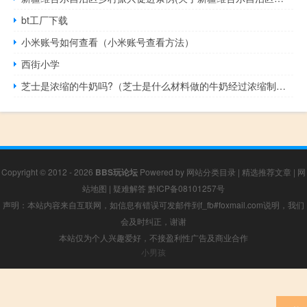
bt工厂下载
小米账号如何查看（小米账号查看方法）
西街小学
芝士是浓缩的牛奶吗?（芝士是什么材料做的牛奶经过浓缩制做的天然食物）
Copyright © 2012 - 2026
BBS玩论坛
Powered by
网站分类目录
|
精选推荐文章
|
网
站地图
|
疑难解答
黔ICP备08101257号
声明：本站内容来自互联网，如信息有错误可发邮件到f_fb#foxmail.com说明，我们
会及时纠正，谢谢
本站仅为个人兴趣爱好，不接盈利性广告及商业合作
小男孩