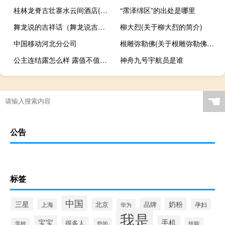
桂林龙脊古壮寨水云间酒店(关于桂林龙脊古壮寨水云间酒店的简介)
“霈泽绵区”的出处是哪里
舞龙说的吉祥话（舞龙说吉祥语）
柳大烈(关于柳大烈的简介)
中国移动河北分公司
根雕弥勒佛(关于根雕弥勒佛的简介)
公主连结露怎么样 露值不值得培养
神舟九号宇航员是谁
☚
公告
标签
中国
三星
奶粉
北京
品牌
上海
孕妇
华为
我是
宝宝
手机
很多人
学校
您的
技能