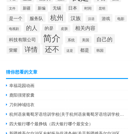
日本
无锡
新疆
新编
时间
昆明
文件
杭州
汉族
是一个
服务队
游戏
汉语
电影
的人
相关内容
的是
皮肤
电视剧
简介
自己的
科技有限公司
系统
美国
还不
详情
都是
荣耀
这是
韩国
猜你想看的文章
幸福花园动画
鹿阳强肾胶囊
刀剑神域结衣
杭州语泉葡萄牙语培训学校(关于杭州语泉葡萄牙语培训学校的简介)
四大银行哪个最挣钱（四大银行哪个最安全）
新疆维吾尔自治区乡村振兴促进条例(关于新疆维吾尔自治区乡村振兴促进条例的简介)