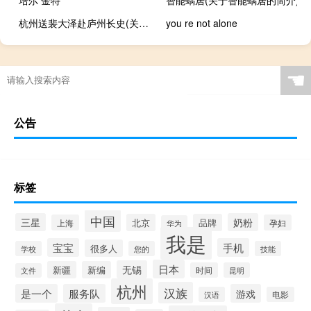
杭州送裴大泽赴庐州长史(关于杭州送裴大泽赴庐州长史的简介)
you re not alone
☚
公告
标签
中国
三星
奶粉
北京
品牌
上海
孕妇
华为
我是
宝宝
手机
很多人
学校
您的
技能
日本
无锡
新疆
新编
时间
昆明
文件
杭州
汉族
是一个
服务队
游戏
汉语
电影