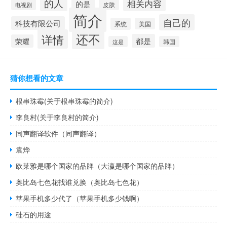
的人
相关内容
的是
皮肤
电视剧
简介
自己的
科技有限公司
系统
美国
还不
详情
都是
荣耀
这是
韩国
猜你想看的文章
根串珠霉(关于根串珠霉的简介)
李良村(关于李良村的简介)
同声翻译软件（同声翻译）
袁烨
欧莱雅是哪个国家的品牌（大瀛是哪个国家的品牌）
奥比岛七色花找谁兑换（奥比岛七色花）
苹果手机多少代了（苹果手机多少钱啊）
硅石的用途