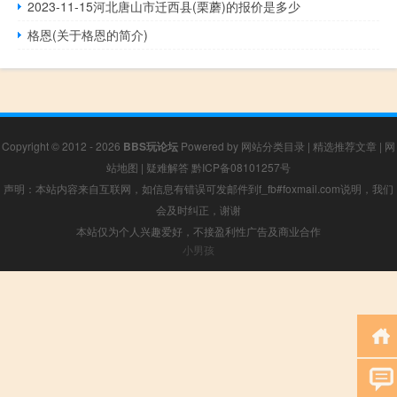
2023-11-15河北唐山市迁西县(栗蘑)的报价是多少
格恩(关于格恩的简介)
Copyright © 2012 - 2026
BBS玩论坛
Powered by
网站分类目录
|
精选推荐文章
|
网
站地图
|
疑难解答
黔ICP备08101257号
声明：本站内容来自互联网，如信息有错误可发邮件到f_fb#foxmail.com说明，我们
会及时纠正，谢谢
本站仅为个人兴趣爱好，不接盈利性广告及商业合作
小男孩