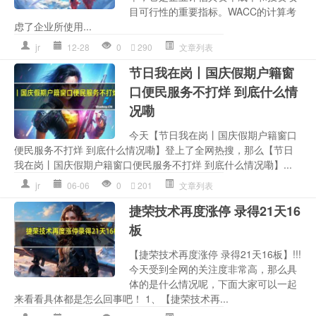
目可行性的重要指标。WACC的计算考
虑了企业所使用...
jr
12-28
0
290
文章列表
节日我在岗丨国庆假期户籍窗
口便民服务不打烊 到底什么情
况嘞
今天【节日我在岗丨国庆假期户籍窗口
便民服务不打烊 到底什么情况嘞】登上了全网热搜，那么【节日
我在岗丨国庆假期户籍窗口便民服务不打烊 到底什么情况嘞】...
jr
06-06
0
201
文章列表
捷荣技术再度涨停 录得21天16
板
【捷荣技术再度涨停 录得21天16板】!!!
今天受到全网的关注度非常高，那么具
体的是什么情况呢，下面大家可以一起
来看看具体都是怎么回事吧！ 1、【捷荣技术再...