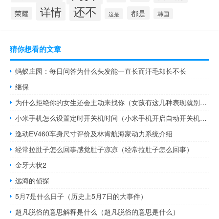
还不
详情
都是
荣耀
这是
韩国
猜你想看的文章
蚂蚁庄园：每日问答为什么头发能一直长而汗毛却长不长
继保
为什么拒绝你的女生还会主动来找你（女孩有这几种表现就别追了拒绝和你见面.从不主动找你）
小米手机怎么设置定时开关机时间（小米手机开启自动开关机方法介绍）
逸动EV460车身尺寸评价及林肯航海家动力系统介绍
经常拉肚子怎么回事感觉肚子凉凉（经常拉肚子怎么回事）
金牙大状2
远海的侦探
5月7是什么日子（历史上5月7日的大事件）
超凡脱俗的意思解释是什么（超凡脱俗的意思是什么）