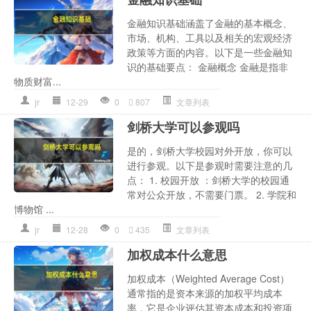
金融知识基础涵盖了金融的基本概念、
市场、机构、工具以及相关的宏观经济
政策等方面的内容。以下是一些金融知
识的基础要点： 金融概念 金融是指非
物质财富...
jr
12-29
0
807
文章列表
剑桥大学可以参观吗
是的，剑桥大学校园对外开放，你可以
进行参观。以下是参观时需要注意的几
点： 1. 校园开放 ：剑桥大学的校园通
常对公众开放，不需要门票。 2. 学院和
博物馆 ...
jr
12-28
0
435
文章列表
加权成本什么意思
加权成本（Weighted Average Cost）
通常指的是资本来源的加权平均成本
率，它是企业评估其资本成本和投资项