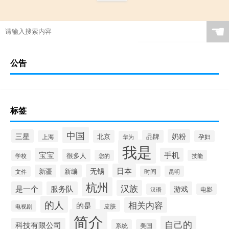
☚
公告
标签
中国
三星
奶粉
北京
品牌
上海
孕妇
华为
我是
宝宝
手机
很多人
学校
您的
技能
日本
无锡
新疆
新编
时间
昆明
文件
杭州
汉族
是一个
服务队
游戏
汉语
电影
的人
相关内容
的是
皮肤
电视剧
简介
自己的
科技有限公司
系统
美国