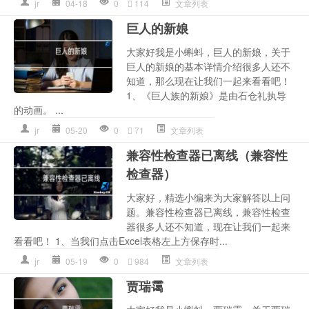
jr
04-18
0
114
文章列表
巨人的新娘
大家好我是小蝌蚪，巨人的新娘，关于
巨人的新娘的基本详情介绍很多人还不
知道，那么现在让我们一起来看看吧！
1、《巨人族的新娘》是由石仓礼执导
的动画。 ...
jr
05-20
0
71
文章列表
兼容性检查器已离线（兼容性
检查器）
大家好，精选小编来为大家解答以上问
题。兼容性检查器已离线，兼容性检查
器很多人还不知道，现在让我们一起来
看看吧！ 1、当我们点击Excel表格左上方保存时...
jr
05-19
0
984
文章列表
贾瑞霭