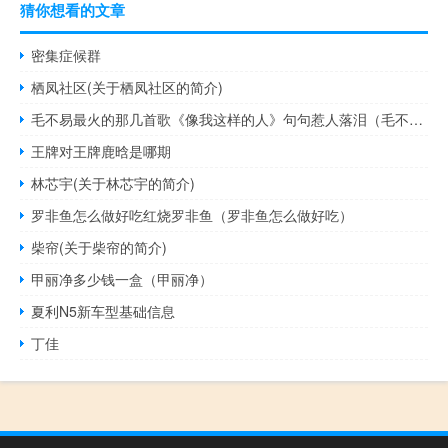
猜你想看的文章
密集症候群
栖凤社区(关于栖凤社区的简介)
毛不易最火的那几首歌《像我这样的人》句句惹人落泪（毛不易最火的三首歌《像我这样的人》最受欢迎）
王牌对王牌鹿晗是哪期
林芯宇(关于林芯宇的简介)
罗非鱼怎么做好吃红烧罗非鱼（罗非鱼怎么做好吃）
柴帘(关于柴帘的简介)
甲丽净多少钱一盒（甲丽净）
夏利N5新车型基础信息
丁佳