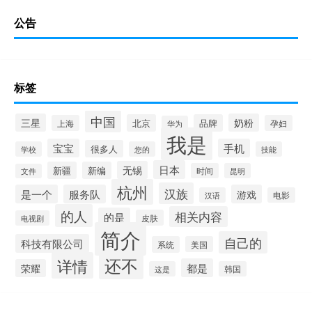
公告
标签
中国
三星
奶粉
北京
品牌
上海
孕妇
华为
我是
宝宝
手机
很多人
学校
您的
技能
日本
无锡
新疆
新编
时间
昆明
文件
杭州
汉族
是一个
服务队
游戏
汉语
电影
的人
相关内容
的是
皮肤
电视剧
简介
自己的
科技有限公司
系统
美国
还不
详情
都是
荣耀
这是
韩国