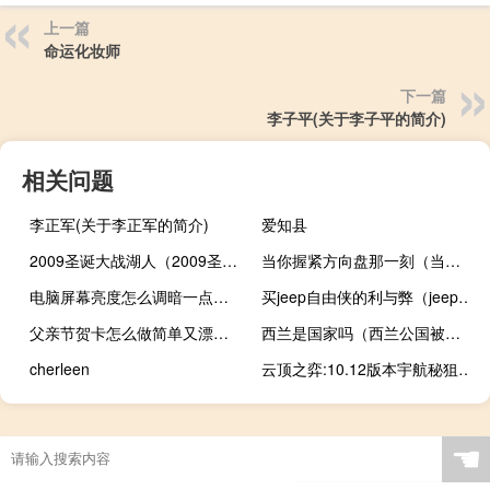
上一篇
命运化妆师
下一篇
李子平(关于李子平的简介)
相关问题
李正军(关于李正军的简介)
爱知县
2009圣诞大战湖人（2009圣诞大战）
当你握紧方向盘那一刻（当你握紧我的手）
电脑屏幕亮度怎么调暗一点（电脑屏幕亮度怎么调）
买jeep自由侠的利与弊（jeep自由侠毛病很多吗）
父亲节贺卡怎么做简单又漂亮英语（父亲节贺卡怎么做）
西兰是国家吗（西兰公国被哪些国家承认）
cherleen
云顶之弈:10.12版本宇航秘狙玩法推荐
☚