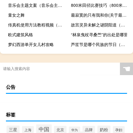
音乐会主题文案（音乐会主题）
800米田径比赛技巧（800米比赛长跑技巧）
童女之舞
最寂寞的只有我和你(关于最寂寞的只有我和你的简介)
传真机使用方法教程视频（传真机使用方法）
故宫灵异未解之谜阴阳道（故宫灵异事件）
欧式建筑风格
“林泉曳杖寻桑苎”的出处是哪里
梦幻西游单开女儿村攻略
芦笙节是哪个民族的节日（苗族）
☚
公告
标签
中国
三星
奶粉
北京
品牌
上海
孕妇
华为