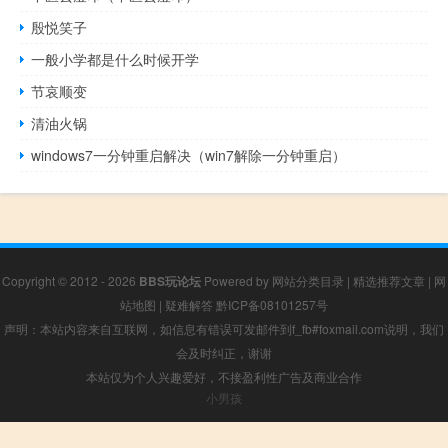
殷悦笑子
一般小学都是什么时候开学
节哀顺变
清油火锅
windows7一分钟重启解决（win7解除一分钟重启）
Copyright © 2012 - 2026
BBS玩论坛
Powered by
网站分类目录
|
精选推荐文章
|
网
站地图
|
疑难解答
黔ICP备08101257号
声明：本站内容来自互联网，如信息有错误可发邮件到f_fb#foxmail.com说明，我们
会及时纠正，谢谢
本站仅为个人兴趣爱好，不接盈利性广告及商业合作
小男孩