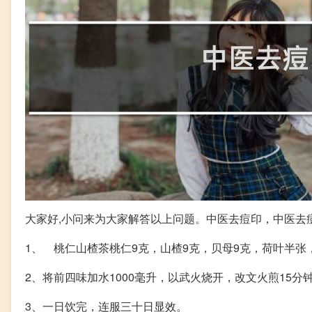
大家好,小问来为大家解答以上问题。中医去痘印，中医去
1、 桃仁山楂茶桃仁9克，山楂9克，贝母9克，荷叶半张
2、将前四味加水1000毫升，以武火烧开，改文火煎15
3、一日饮完，连服三十日显效。