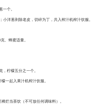
葱一个。
段；小洋葱剥除老皮，切碎为丁，共入榨汁机榨汁饮服。
0克、蜂蜜适量。
0克，柠檬五分之一个。
柠檬一起入果汁机榨汁饮服。
至稀烂当茶饮（不可放任何调味料）。