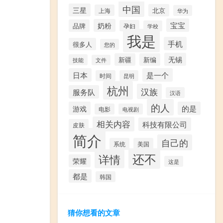
中国
三星
北京
上海
华为
宝宝
奶粉
品牌
孕妇
学校
我是
手机
很多人
您的
无锡
新疆
新编
技能
文件
日本
是一个
时间
昆明
杭州
汉族
服务队
汉语
的人
游戏
的是
电影
电视剧
相关内容
科技有限公司
皮肤
简介
自己的
系统
美国
还不
详情
荣耀
这是
都是
韩国
猜你想看的文章