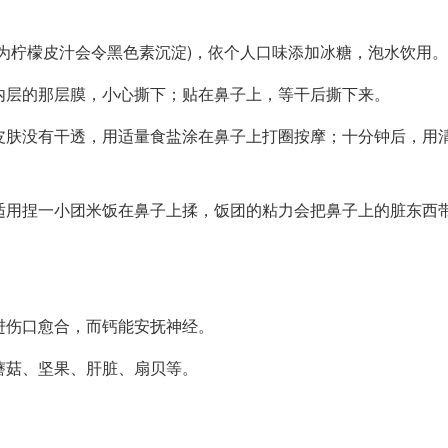
因为柠檬皮汁会令黑色素沉淀)，依个人口味添加冰糖，泡水饮用。
内层的那层膜，小心撕下；贴在鼻子上，等干后撕下来。
皮肤没有干透，用适量食盐涂在鼻子上打圈按摩；十分钟后，用
适用捏一小团米饭在鼻子上揉，饭团的粘力会把鼻子上的脏东西
进伤口愈合，而钙能安抚神经。
蘑菇、坚果、肝脏、扇贝等。