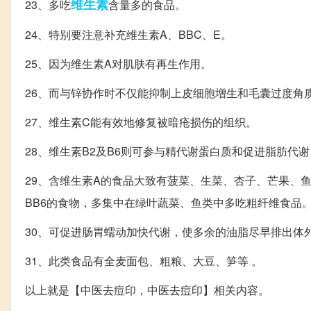
维生素
23、多吃
含量多的食品。
24、特别要注意补充维生素A、BBC、E。
25、因为维生素A对肌肤有再生作用。
26、而与锌协作时不仅能抑制上皮细胞增生和毛囊过度角
27、维生素C能有效地修复被暗疮损伤的组织。
28、维生素B2及B6则可参与精代谢蛋白质和促进脂肪代
29、含维生素A的食品大致有菠菜、生菜、杏子、芒果、
BB6的食物，多集中在绿叶蔬菜、鱼类中多吃粗纤维食品
30、可促进肠胃蠕动加快代谢，使多余的油脂尽早排出体
31、此类食品有全麦面包、粗粮、大豆、笋等 。
以上就是【中医去痘印，中医去痘印】相关内容。