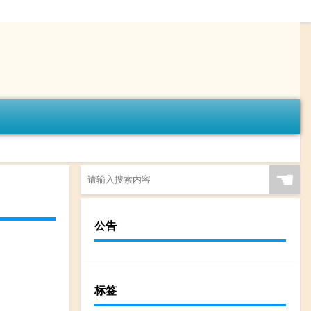
☚
公告
标签