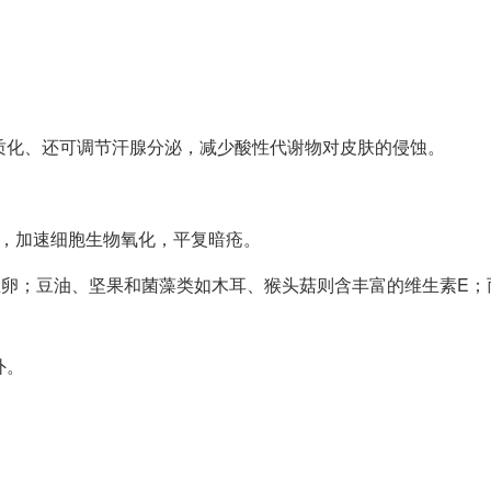
质化、还可调节汗腺分泌，减少酸性代谢物对皮肤的侵蚀。
谢，加速细胞生物氧化，平复暗疮。
鱼卵；豆油、坚果和菌藻类如木耳、猴头菇则含丰富的维生素E；
。
外。