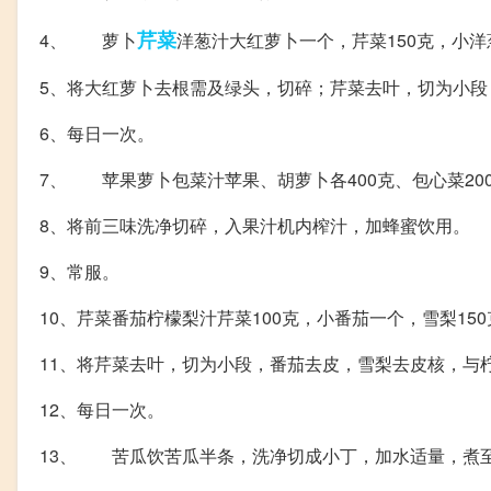
芹菜
4、 萝卜
洋葱汁大红萝卜一个，芹菜150克，小洋
5、将大红萝卜去根需及绿头，切碎；芹菜去叶，切为小
6、每日一次。
7、 苹果萝卜包菜汁苹果、胡萝卜各400克、包心菜20
8、将前三味洗净切碎，入果汁机内榨汁，加蜂蜜饮用。
9、常服。
10、芹菜番茄柠檬梨汁芹菜100克，小番茄一个，雪梨15
11、将芹菜去叶，切为小段，番茄去皮，雪梨去皮核，与
12、每日一次。
13、 苦瓜饮苦瓜半条，洗净切成小丁，加水适量，煮