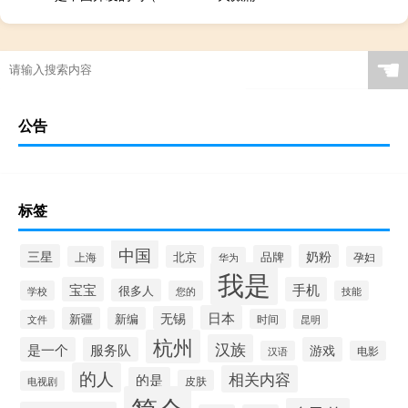
☚
公告
标签
中国
三星
奶粉
北京
品牌
上海
孕妇
华为
我是
宝宝
手机
很多人
学校
您的
技能
日本
无锡
新疆
新编
时间
昆明
文件
杭州
汉族
是一个
服务队
游戏
汉语
电影
的人
相关内容
的是
皮肤
电视剧
简介