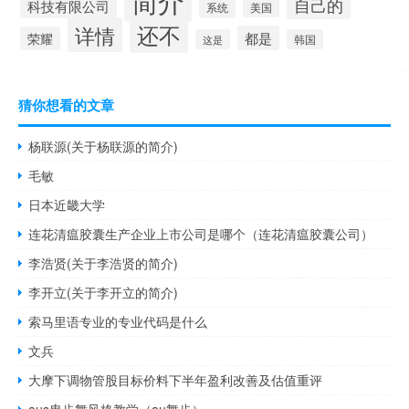
自己的
科技有限公司
系统
美国
还不
详情
都是
荣耀
这是
韩国
猜你想看的文章
杨联源(关于杨联源的简介)
毛敏
日本近畿大学
连花清瘟胶囊生产企业上市公司是哪个（连花清瘟胶囊公司）
李浩贤(关于李浩贤的简介)
李开立(关于李开立的简介)
索马里语专业的专业代码是什么
文兵
大摩下调物管股目标价料下半年盈利改善及估值重评
aus曳步舞风格教学（au舞步）