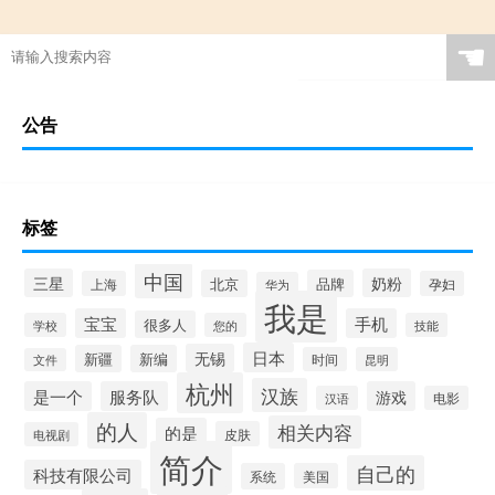
☚
公告
标签
中国
三星
奶粉
北京
品牌
上海
孕妇
华为
我是
宝宝
手机
很多人
学校
您的
技能
日本
无锡
新疆
新编
时间
昆明
文件
杭州
汉族
是一个
服务队
游戏
汉语
电影
的人
相关内容
的是
皮肤
电视剧
简介
自己的
科技有限公司
系统
美国