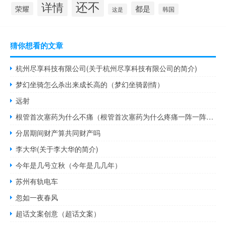
还不
详情
都是
荣耀
这是
韩国
猜你想看的文章
杭州尽享科技有限公司(关于杭州尽享科技有限公司的简介)
梦幻坐骑怎么杀出来成长高的（梦幻坐骑剧情）
远射
根管首次塞药为什么不痛（根管首次塞药为什么疼痛一阵一阵的）
分居期间财产算共同财产吗
李大华(关于李大华的简介)
今年是几号立秋（今年是几几年）
苏州有轨电车
忽如一夜春风
超话文案创意（超话文案）