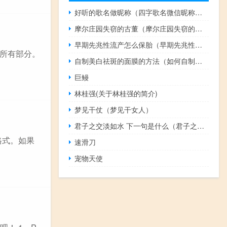
好听的歌名做昵称（四字歌名微信昵称推荐）
摩尔庄园失窃的古董（摩尔庄园失窃的古董）
早期先兆性流产怎么保胎（早期先兆性流产的症状）
所有部分。
自制美白祛斑的面膜的方法（如何自制美白祛斑的面膜）
巨鳗
林桂强(关于林桂强的简介)
梦见干仗（梦见干女人）
君子之交淡如水 下一句是什么（君子之交淡如水下一句是什么形容男女之间君子之交）
格式。如果
速滑刀
宠物天使