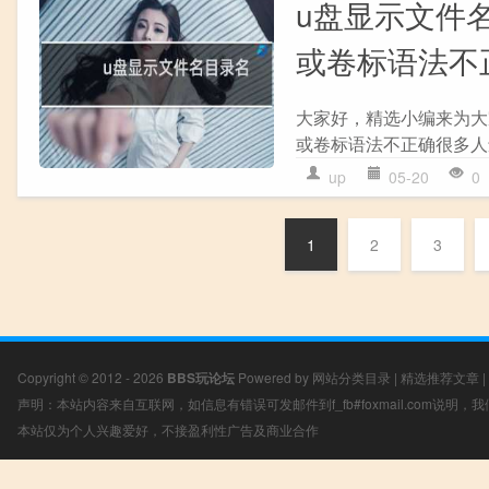
u盘显示文件
或卷标语法不
大家好，精选小编来为大
或卷标语法不正确很多人还
up
05-20
0
1
2
3
Copyright © 2012 - 2026
BBS玩论坛
Powered by
网站分类目录
|
精选推荐文章
|
声明：本站内容来自互联网，如信息有错误可发邮件到f_fb#foxmail.com说明
本站仅为个人兴趣爱好，不接盈利性广告及商业合作