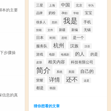
中国
三星
北京
上海
华为
脚本的主要
宝宝
奶粉
品牌
孕妇
学校
我是
手机
很多人
您的
无锡
新疆
新编
技能
文件
日本
是一个
时间
昆明
杭州
汉族
服务队
汉语
以下步骤操
的人
游戏
的是
电影
电视剧
相关内容
科技有限公司
皮肤
简介
自己的
系统
美国
还不
详情
荣耀
这是
都是
韩国
保信息的真
猜你想看的文章