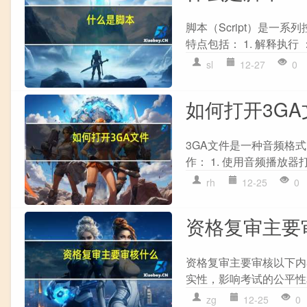
脚本（Script）是
特点包括： 1. 解释执行
sl
12-27
0
如何打开3GA
3GA文件是一种音频格
作： 1. 使用音频播放器
rh
12-25
0
资格复审主要
资格复审主要审核以下内
实性，影响考试的公平性和公
zg
12-25
0