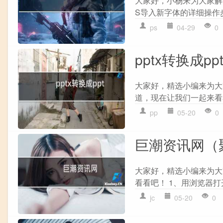
大家好，小杨来为大家解
S导入新字体的详细操作步
ps
04-29
0
pptx转换成p
大家好，精选小编来为大家解
道，现在让我们一起来看看
pp
05-20
0
巨潮资讯网（
大家好，精选小编来为大
看看吧！ 1、用浏览器打
jc
05-20
0