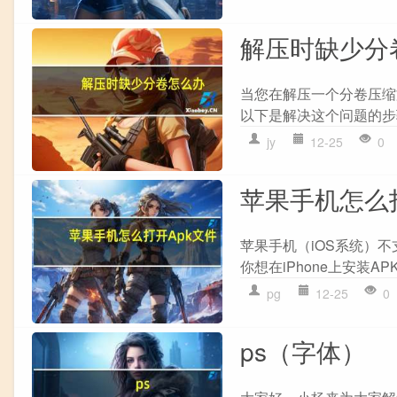
解压时缺少分
当您在解压一个分卷压缩
以下是解决这个问题的步骤：
jy
12-25
0
苹果手机怎么
苹果手机（iOS系统）不
你想在iPhone上安装AP
pg
12-25
0
ps（字体）