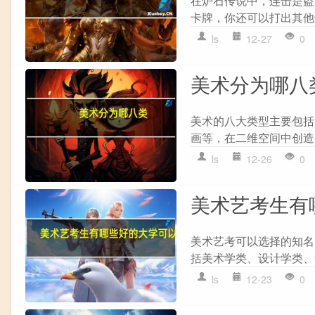
在炉石传说中，连击是盗
卡牌，你还可以打出其他
ls
12-27
0
美术分为哪八
美术的八大类型主要包括
画等，在二维空间中创造视觉
ls
12-26
0
美术艺考生有
美术艺考可以选择的知名大
括美术学类、设计学类、中国
ls
12-23
0