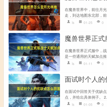
在魔兽世界中，前往月光
走，到达地图东北部，前往洛
ls
01-25
0
魔兽世界正式
在魔兽世界正式服中，战
是一些通用的天赋加点推荐
ls
01-11
0
面试时个人的
在面试中回答关于优缺点的
点，并给出具体例子。 2.
ls
01-05
0