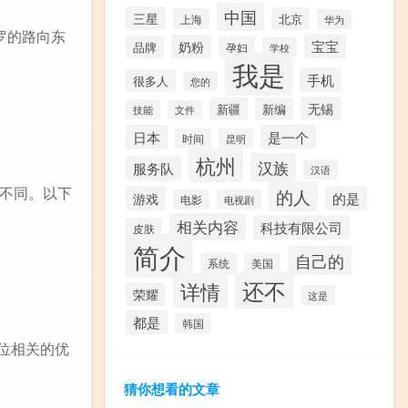
中国
三星
北京
上海
华为
罗的路向东
宝宝
奶粉
品牌
孕妇
学校
我是
手机
很多人
您的
无锡
新疆
新编
技能
文件
日本
是一个
时间
昆明
杭州
汉族
服务队
汉语
不同。以下
的人
游戏
的是
电影
电视剧
相关内容
科技有限公司
皮肤
简介
自己的
系统
美国
还不
详情
荣耀
这是
都是
韩国
岗位相关的优
猜你想看的文章