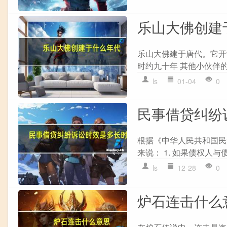
乐山大佛创建
乐山大佛建于唐代。它开
时约九十年 其他小伙伴的
ls
01-04
0
民事借贷纠纷
根据《中华人民共和国民
来说： 1. 如果债权人
ls
12-28
0
炉石连击什么