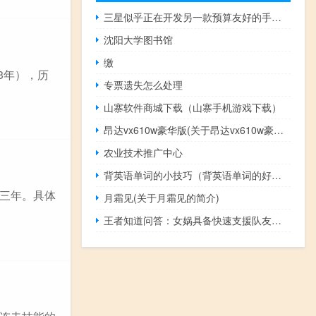
三星似乎正在开发另一款预算友好的手机Galaxy A12
沈阳大学图书馆
缴
3年），历
专票遗失怎么处理
山寨软件商城下载（山寨手机游戏下载）
昂达vx610w豪华版(关于昂达vx610w豪华版的简介)
农业技术推广中心
背英语单词的小技巧（背英语单词的好方法）
三年。具体
月霜见(关于月霜见的简介)
王者知道问答：女娲具备快速支援队友的能力主要是因为3技能可什么到指定位置