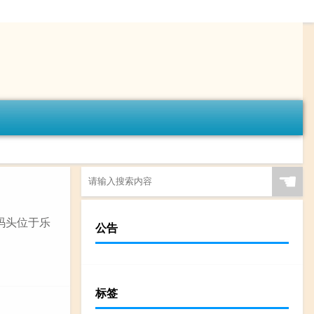
☚
码头位于乐
公告
标签