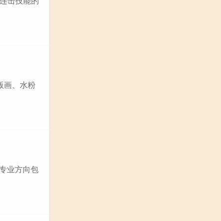
连击技能的
版画、水粉
 专业方向包