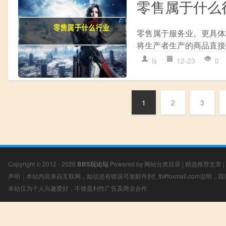
零售属于什么
零售属于服务业。更具体
将生产者生产的商品直接
ls
12-23
0
1
2
3
Copyright © 2012 - 2026
BBS玩论坛
Powered by
网站分类目录
|
精选推荐文章
|
声明：本站内容来自互联网，如信息有错误可发邮件到f_fb#foxmail.com说明
本站仅为个人兴趣爱好，不接盈利性广告及商业合作