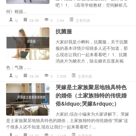
吧！ 1、《高等学校教材：空间解析几
何》根据...
kj
04-30
0
44
文章列表
抗菌服
大家好我是小蝌蚪，抗菌服，关于抗菌
服的基本详情介绍很多人还不知道，那
么现在让我们一起来看看吧！ 1、抗菌
消炎片为糖衣片，除去糖衣后显灰褐
色；气微，...
kj
04-30
0
248
文章列表
哭嫁是土家族聚居地独具特色
的婚俗（土家族独特的传统婚
俗&ldquo;哭嫁&rdquo;）
大家好,综合小编来为大家讲解下。哭嫁
是土家族聚居地独具特色的婚俗，土家族独特的传统婚俗“哭嫁”这
个很多人还不知道,现在让我们一起来看看吧！...
kj
04-30
0
118
文章列表