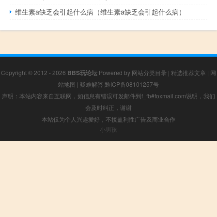
维生素a缺乏会引起什么病（维生素a缺乏会引起什么病）
Copyright © 2012 - 2026
BBS玩论坛
Powered by
网站分类目录
|
精选推荐文章
|
网
站地图
|
疑难解答
黔ICP备08101257号
声明：本站内容来自互联网，如信息有错误可发邮件到f_fb#foxmail.com说明，我们
会及时纠正，谢谢
本站仅为个人兴趣爱好，不接盈利性广告及商业合作
小男孩