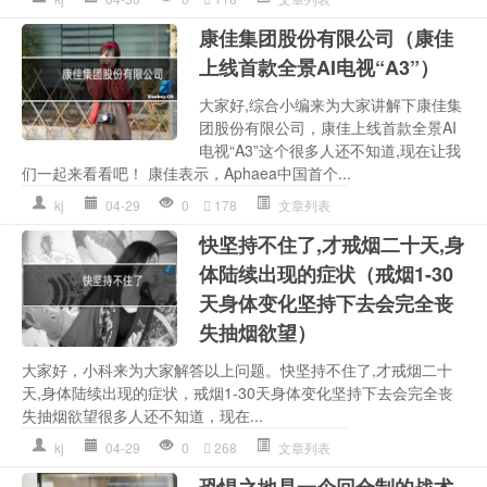
康佳集团股份有限公司（康佳
上线首款全景AI电视“A3”）
大家好,综合小编来为大家讲解下康佳集
团股份有限公司，康佳上线首款全景AI
电视“A3”这个很多人还不知道,现在让我
们一起来看看吧！ 康佳表示，Aphaea中国首个...
kj
04-29
0
178
文章列表
快坚持不住了,才戒烟二十天,身
体陆续出现的症状（戒烟1-30
天身体变化坚持下去会完全丧
失抽烟欲望）
大家好，小科来为大家解答以上问题。快坚持不住了,才戒烟二十
天,身体陆续出现的症状，戒烟1-30天身体变化坚持下去会完全丧
失抽烟欲望很多人还不知道，现在...
kj
04-29
0
268
文章列表
恐惧之地是一个回合制的战术