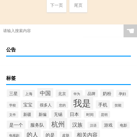
下一页
尾页
☚
公告
标签
中国
三星
奶粉
北京
品牌
上海
孕妇
华为
我是
宝宝
手机
很多人
学校
您的
技能
日本
无锡
新疆
新编
时间
昆明
文件
杭州
汉族
是一个
服务队
游戏
汉语
电影
的人
相关内容
的是
皮肤
电视剧