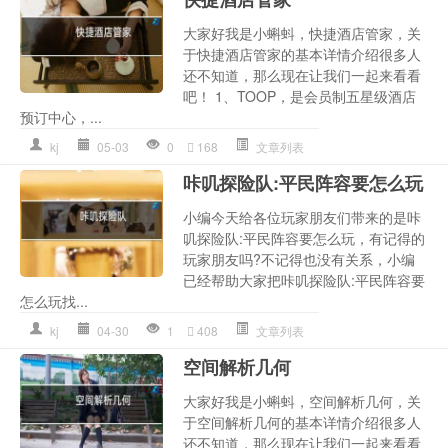
大家好我是小蝌蚪，快捷酒店管家，关
于快捷酒店管家的基本详情介绍很多人
还不知道，那么现在让我们一起来看看
吧！ 1、TOOP，是会员制五星级酒店
预订中心，...
kj
05-03
0
168
文章列表
咔叽探险队:平民阵容要怎么玩
小编今天给各位玩家朋友们带来的是咔
叽探险队:平民阵容要怎么玩，有记得的
玩家朋友吗?不记得也没有关系，小编
已经帮助大家把咔叽探险队:平民阵容要
怎么玩找...
kj
04-30
1
408
文章列表
空间解析几何
大家好我是小蝌蚪，空间解析几何，关
于空间解析几何的基本详情介绍很多人
还不知道，那么现在让我们一起来看看