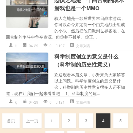
游戏也是一个MMO
骇人之地是一款后世界末日战术游戏，
你可以命令并定制一个由荒地战士组成
的小队，然后把他们派到世界各地，在
回合制的争斗中争夺资源。但你并不孤单。你正...
kj
04-29
0
197
文章列表
科举制度创立的意义是什么
（科举制的历史性意义）
欢迎观看本篇文章，小升来为大家解答
以上问题。科举制度创立的意义是什
么，科举制的历史性意义很多人还不知
道，现在让我们一起来看看吧！ 1、科举制度的建...
kj
04-29
0
121
文章列表
首页
上一页
1
2
3
4
5