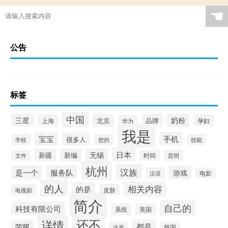
☚
公告
标签
中国
三星
奶粉
北京
品牌
上海
孕妇
华为
我是
宝宝
手机
很多人
学校
您的
技能
日本
无锡
新疆
新编
时间
昆明
文件
杭州
汉族
是一个
服务队
游戏
汉语
电影
的人
相关内容
的是
皮肤
电视剧
简介
自己的
科技有限公司
系统
美国
还不
详情
都是
荣耀
这是
韩国