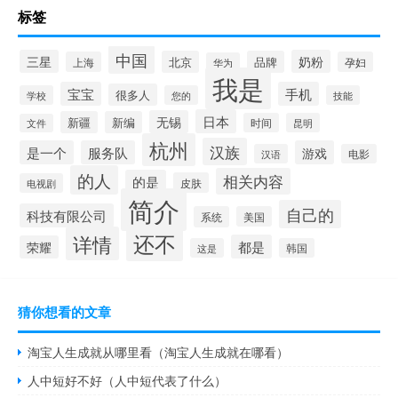
标签
中国
三星
奶粉
北京
品牌
上海
孕妇
华为
我是
宝宝
手机
很多人
学校
您的
技能
日本
无锡
新疆
新编
时间
昆明
文件
杭州
汉族
是一个
服务队
游戏
汉语
电影
的人
相关内容
的是
皮肤
电视剧
简介
自己的
科技有限公司
系统
美国
还不
详情
都是
荣耀
这是
韩国
猜你想看的文章
淘宝人生成就从哪里看（淘宝人生成就在哪看）
人中短好不好（人中短代表了什么）