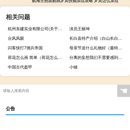
航海王热血航线罗宾技能加点攻略 罗宾怎么加点
相关问题
杭州东建实业有限公司(关于杭州东建实业有限公司的简介)
演员王丽坤
台风风眼
长白县特产介绍（白山长白县特产大全）
闪客快打7佣兵帝国
母亲节送什么礼物好（最特别的惊喜推荐）
荷花怎么画 简单（荷花怎么画）
分离的妄想我们不需要感到如此孤独
中国古代盔甲
小铺
☚
公告