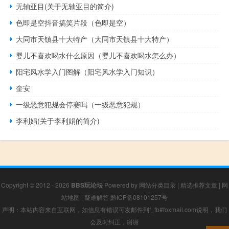
无轴亚目(关于无轴亚目的简介)
色即是空抖音搞笑片段（色即是空）
大同市天镇县十大特产（大同市天镇县十大特产）
婴儿不喜欢喝水什么原因（婴儿不喜欢喝水怎么办）
阳宅风水学入门图解（阳宅风水学入门知识）
奎安
一级恶意犯规会停赛吗（一级恶意犯规）
李利娟(关于李利娟的简介)
Copyright © 2012 - 2026
BBS玩论坛
Powered by
网站分类目录
|
精选推荐文章
|
网
站地图
|
疑难解答
黔ICP备08101257号
声明：本站内容来自互联网，如信息有错误可发邮件到f_fb#foxmail.com说明，我们
会及时纠正，谢谢