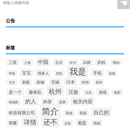
☚
公告
标签
中国
三星
奶粉
北京
品牌
上海
孕妇
华为
我是
宝宝
手机
很多人
学校
您的
技能
日本
无锡
新疆
新编
时间
昆明
文件
杭州
汉族
是一个
服务队
游戏
汉语
电影
的人
相关内容
的是
皮肤
电视剧
简介
自己的
科技有限公司
系统
美国
还不
详情
都是
荣耀
这是
韩国