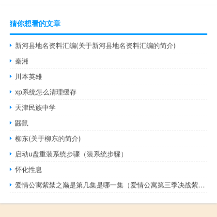
猜你想看的文章
新河县地名资料汇编(关于新河县地名资料汇编的简介)
秦湘
川本英雄
xp系统怎么清理缓存
天津民族中学
鼹鼠
柳东(关于柳东的简介)
启动u盘重装系统步骤（装系统步骤）
怀化性息
爱情公寓紫禁之巅是第几集是哪一集（爱情公寓第三季决战紫禁之巅是第几集（爱情公寓3紫禁之巅哪一集））