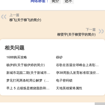
网络标签：
简介
还不
上一篇
柳飞(关于柳飞的简介)
下一篇
柳贤宇(关于柳贤宇的简介)
相关问题
1688购买攻略
硃砂
杨伊婷(关于杨伊婷的简介)
谷歌在首届全球峰会上表彰关键云合作伙伴
新城市花园二期(关于新城市花园二期的简介)
孕38周胎儿发育标准双顶径（孕38周胎儿发育标准）
梦见打死两条蛇周公解梦（梦见打死两条蛇）
电子密码锁
早上 5 点锻炼是燃烧脂肪和减肥的热门趋势
天地英雄紫将属性