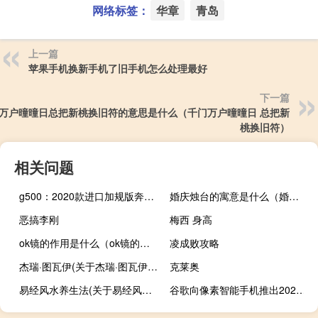
网络标签：
华章
青岛
上一篇
苹果手机换新手机了旧手机怎么处理最好
下一篇
万户曈曈日总把新桃换旧符的意思是什么（千门万户曈曈日 总把新
桃换旧符）
相关问题
g500：2020款进口加规版奔驰G500试驾感受
婚庆烛台的寓意是什么（婚礼烛台蜡烛怎么点）
恶搞李刚
梅西 身高
ok镜的作用是什么（ok镜的作用与危害）
凌成败攻略
杰瑞·图瓦伊(关于杰瑞·图瓦伊的简介)
克莱奥
易经风水养生法(关于易经风水养生法的简介)
谷歌向像素智能手机推出2021年1月的安全更新