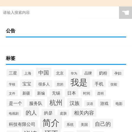
☚
公告
标签
中国
三星
奶粉
北京
品牌
上海
孕妇
华为
我是
宝宝
手机
很多人
学校
您的
技能
日本
无锡
新疆
新编
时间
昆明
文件
杭州
汉族
是一个
服务队
游戏
汉语
电影
的人
相关内容
的是
皮肤
电视剧
简介
自己的
科技有限公司
系统
美国