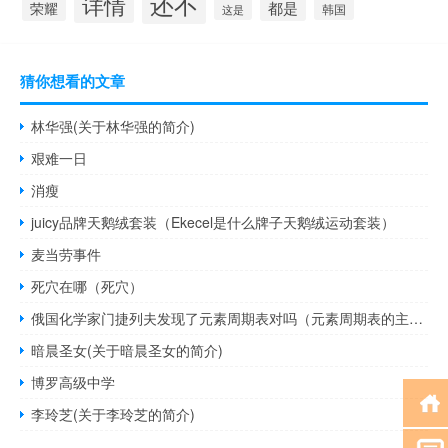
还不
详情
都是
荣耀
这是
韩国
猜你想看的文章
林华强(关于林华强的简介)
艰难一日
消瘦
juicy品牌天鹅绒套装（Ekecel是什么牌子天鹅绒运动套装）
麦当劳事件
死穴在哪（死穴）
俄国化学家门捷列夫发现了元素周期表对吗（元素周期表的主要发现者是谁俄国著名的化学家门捷列夫）
暗晨圣女(关于暗晨圣女的简介)
博罗高级中学
李玲芝(关于李玲芝的简介)