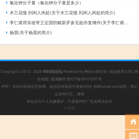
氯化钾分子量（氯化钾分子量是多少）
木兰花慢·到闲人闲处(关于木兰花慢·到闲人闲处的简介)
李仁甫用东坡寄王定国韵赋新罗参见贻亦复继作(关于李仁甫用东坡寄王定国韵赋新罗参见贻亦复继作的简介)
杨晨(关于杨晨的简介)
Copyright © 2012 - 2026
BBS玩论坛
Powered by
网站分类目录
|
精选推荐文章
|
网
站地图
|
疑难解答
黔ICP备08101257号
声明：本站内容来自互联网，如信息有错误可发邮件到f_fb#foxmail.com说明，我们
会及时纠正，谢谢
本站仅为个人兴趣爱好，不接盈利性广告及商业合作
小男孩