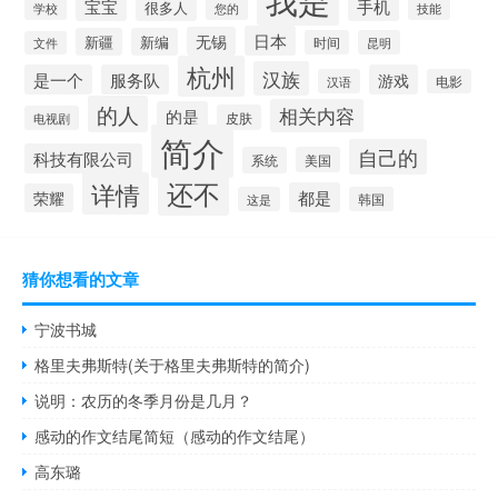
宝宝
手机
很多人
学校
您的
技能
日本
无锡
新疆
新编
时间
昆明
文件
杭州
汉族
是一个
服务队
游戏
汉语
电影
的人
相关内容
的是
皮肤
电视剧
简介
自己的
科技有限公司
系统
美国
还不
详情
都是
荣耀
这是
韩国
猜你想看的文章
宁波书城
格里夫弗斯特(关于格里夫弗斯特的简介)
说明：农历的冬季月份是几月？
感动的作文结尾简短（感动的作文结尾）
高东璐