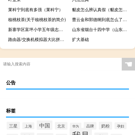
莱科宁到底有多强（莱科宁）
貂皮怎么辨认真假（貂皮怎么辨别好坏）
核桃枝茶(关于核桃枝茶的简介)
曹云金和郭德纲到底怎么了（曹云金和郭德纲是怎么回事因利润分配不均闹得反目成仇）
新寨学区富坪小学五年级志愿服务队(关于新寨学区富坪小学五年级志愿服务队的简介)
山东省烟台十四中学（山东省烟台十大特产）
路由器/交换机模拟器大比拼（RouterSim）
扩大基础
☚
公告
标签
中国
三星
奶粉
北京
品牌
上海
孕妇
华为
我是