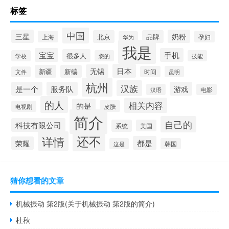
标签
中国
三星
奶粉
北京
品牌
上海
孕妇
华为
我是
宝宝
手机
很多人
学校
您的
技能
日本
无锡
新疆
新编
时间
昆明
文件
杭州
汉族
是一个
服务队
游戏
汉语
电影
的人
相关内容
的是
皮肤
电视剧
简介
自己的
科技有限公司
系统
美国
还不
详情
都是
荣耀
这是
韩国
猜你想看的文章
机械振动 第2版(关于机械振动 第2版的简介)
杜秋