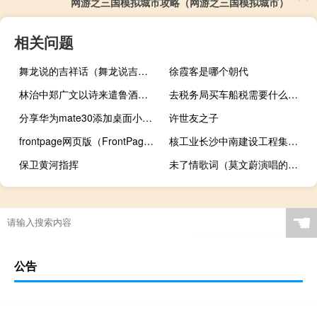
网游之三国模拟城市攻略（网游之三国模拟城市）
相关问题
舞龙说的吉祥话（舞龙说吉祥语）
徐霞客是哪个朝代
林治中郑广文以诗来遣鲁酒报聘拙语辅行(关于林治中郑广文以诗来遣鲁酒报聘拙语辅行的简介)
去税务局买车船税需要什么资料（交车船税需要什么资料）
分享华为mate30添加桌面小工具的方法
许世友之子
frontpage网页版（FrontPage 教程）
核工业长沙中南建设工程集团公司(关于核工业长沙中南建设工程集团公司的简介)
保卫黄河指挥
未了情歌词（莫文蔚演唱的未了情歌词）
☚
公告