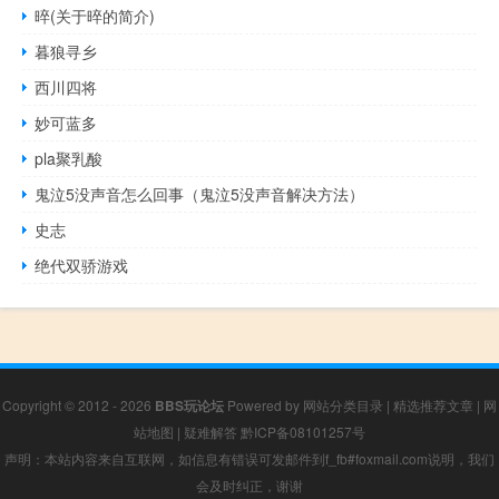
晬(关于晬的简介)
暮狼寻乡
西川四将
妙可蓝多
pla聚乳酸
鬼泣5没声音怎么回事（鬼泣5没声音解决方法）
史志
绝代双骄游戏
Copyright © 2012 - 2026
BBS玩论坛
Powered by
网站分类目录
|
精选推荐文章
|
网
站地图
|
疑难解答
黔ICP备08101257号
声明：本站内容来自互联网，如信息有错误可发邮件到f_fb#foxmail.com说明，我们
会及时纠正，谢谢