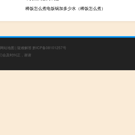
稀饭怎么煮电饭锅加多少水（稀饭怎么煮）
网站地图
|
疑难解答
黔ICP备08101257号
，我们会及时纠正，谢谢