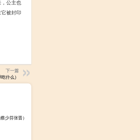
来，公主也
在它被封印
下一篇
季吃什么）
胎蔡少芬张晋）