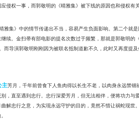
回应侵权一事，而郭敬明的《晴雅集》被下线的原因也和侵权有
《晴雅集》中的情节传递出不当，容易产生负面影响。第二个就是
在继续。金扫帚有部电影的提名次数过于频繁，那就是郭敬明的
势。而导演郭敬明刚刚因为被联名抵制道歉不久，此时又再度提及
公主
芳月，千年前曾食下人鱼肉得以长生不老，以肉身永远禁锢
死别，直至遇到忠行。忠行深爱芳月，但无法相伴，便将功力与
月曲解忠行之意，为实现永远守护的目的，竟然不惜让祸蛇现世
边。