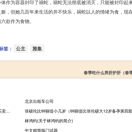
身体作为容器封印了祸蛇，祸蛇无法彻底被消灭，只能被封印起
之躯，但她几百年来生活的并不快乐，祸蛇以人的情绪为食，现
情六欲作为食物。
标签：
公主
雅集
春季吃什么养肝护肝（春
北京出租车公司
最高人民法院关于买卖房屋等问题的复函(关于最高人民法院关于买卖房屋等问题的复函的简介)
张硕伦比钟丽缇小几岁（钟丽缇比张伦硕大12岁备孕第四
林鸿钧(关于林鸿钧的简介)
中文精简版门试题