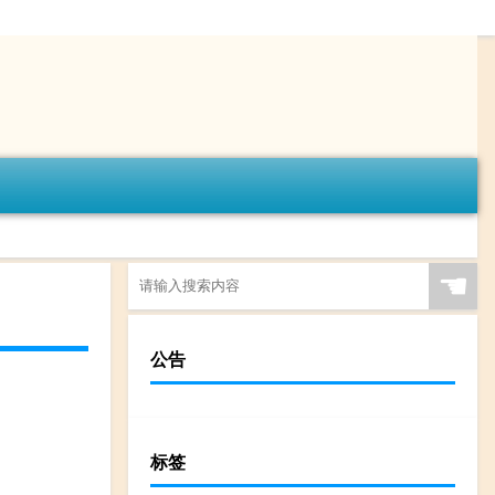
☚
公告
标签