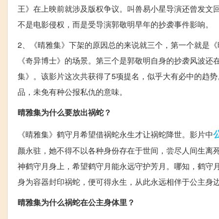
王》在上映前就涉及版权争议。叫兽易小星导演还曾发文
不是电影侵权，而是受导演郭敬明早年的抄袭事件影响。
2、《晴雅集》下架的原因总的来说就三个，第一个就是
《奇异博士》的场景。第三个是郭敬明自身的抄袭风波还
集》。该影片这次共获得了5项提名，似乎大有必中的趋
品，未免有种公报私仇的意味。
晴雅集为什么要放出祸蛇？
《晴雅集》鹤守月希望借祸蛇永生才让祸蛇降世。影片中
颜永驻，她不得不以各种身份存在于世间，尝尽人间生离
神鹤守月身上，希望鹤守月能永远守护芳月。哪知，鹤守
身为容器封印祸蛇，便可得永生，从此永远相伴于公主身
晴雅集为什么祸蛇在公主身体里？