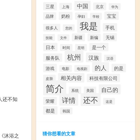
中国
三星
北京
上海
华为
宝宝
奶粉
品牌
孕妇
学校
我是
手机
很多人
您的
无锡
新疆
新编
技能
文件
日本
是一个
时间
昆明
杭州
汉族
服务队
汉语
的人
游戏
的是
电影
电视剧
相关内容
科技有限公司
皮肤
简介
自己的
系统
美国
还不
详情
人还不知
荣耀
这是
都是
韩国
猜你想看的文章
《沐浴之