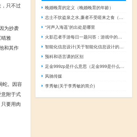
关，只不过
晚婚晚育的定义（晚婚晚育的年龄）
志士不饮盗泉之水,廉者不受嗟来之食（志士不饮盗泉之水，廉者不受嗟来之食什么意思）
“河声入海遥”的出处是哪里
因为抄袭
火影忍者手游每日一题问答：游戏中的天赋提升 除普通天赋还有哪种天赋
《晴雅
智能化信息设计(关于智能化信息设计的简介)
他和其作
预科和语言课的区别
足金999zp是什么意思（足金999是什么意思）
风驰传媒
祸蛇。因容
李秀敏(关于李秀敏的简介)
爱意附于式
。只要用肉