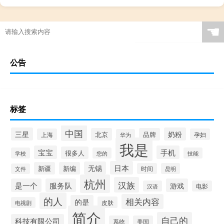
☚
公告
标签
中国
三星
奶粉
北京
品牌
上海
孕妇
华为
我是
宝宝
手机
很多人
学校
您的
技能
日本
无锡
新疆
新编
时间
昆明
文件
杭州
汉族
是一个
服务队
游戏
汉语
电影
的人
相关内容
的是
皮肤
电视剧
简介
自己的
科技有限公司
系统
美国