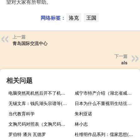
望对大家有所帮助。
网络标签：
洛克
王国
上一篇
青岛国际交流中心
下一篇
als
相关问题
电脑突然死机然后开不了机（电脑突然死机）
咸宁市特产介绍（湖北省咸宁市特产大全）
无锡文库：钱氏湖头宗谱等(关于无锡文库：钱氏湖头宗谱等的简介)
日本为什么不重视羽生结弦（羽生结弦为什么那么多人喜欢在日本被排挤.被央视青睐）
当代教育科学
朱利亚诺
文胸尺码对照表（文胸尺码对照表简单介绍）
林小志
罗伯特 潘兴 瓦德罗
杜维明作品系列：儒家思想(关于杜维明作品系列：儒家思想的简介)