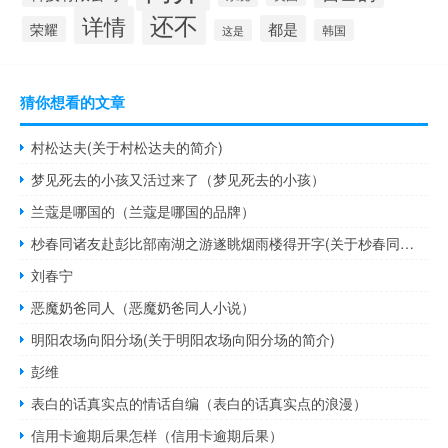
还不
详情
都是
荣耀
这是
韩国
猜你想看的文章
村松达夫(关于村松达夫的简介)
梦见死去的小孩又活过来了（梦见死去的小孩）
兰蔻是哪国的（兰蔻是哪国的品牌）
杪春同诸友赴彭比部南湖之游遂眺烟雨楼得开字(关于杪春同诸友赴彭比部南湖之游遂眺烟雨楼得开字的简介)
刘春宁
恶魔奶爸同人（恶魔奶爸同人小说）
明阳农场向阳分场(关于明阳农场向阳分场的简介)
彭维
表白的话真实点的情话自编（表白的话真实点的浪漫）
信用卡逾期后果怎样（信用卡逾期后果）