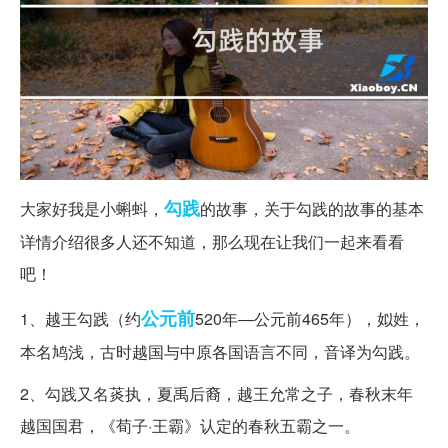
勾践
大家好我是小蝌蚪，
的故事，关于勾践的故事的基本
详情介绍很多人还不知道，那么现在让我们一起来看看
吧！
公元前
1、越王勾践（约
520年―公元前465年），姒姓，
本名鸠浅，古时越国与中原各国语言不同，音译为勾践。
2、勾践又名菼执，夏禹后裔，越王允常之子，春秋末年
越国国君，《荀子·王霸》认定的春秋五霸之一。