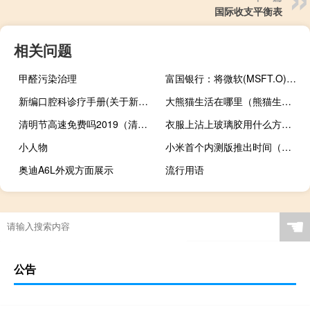
国际收支平衡表
相关问题
甲醛污染治理
富国银行：将微软(MSFT.O)目标价从410美元上调至425美元
新编口腔科诊疗手册(关于新编口腔科诊疗手册的简介)
大熊猫生活在哪里（熊猫生活区域）
清明节高速免费吗2019（清明节高速收费吗）
衣服上沾上玻璃胶用什么方法清除胶水（衣服上沾上玻璃胶用什么方法清除）
小人物
小米首个内测版推出时间（小米推出1080P版电视棒：U盘型即插式、300块）
奥迪A6L外观方面展示
流行用语
☚
公告