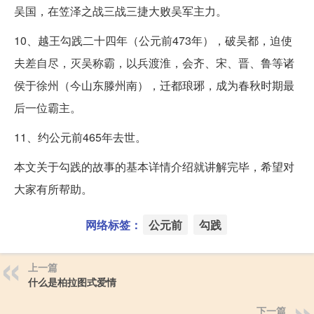
吴国，在笠泽之战三战三捷大败吴军主力。
10、越王勾践二十四年（公元前473年），破吴都，迫使
夫差自尽，灭吴称霸，以兵渡淮，会齐、宋、晋、鲁等诸
侯于徐州（今山东滕州南），迁都琅琊，成为春秋时期最
后一位霸主。
11、约公元前465年去世。
本文关于勾践的故事的基本详情介绍就讲解完毕，希望对
大家有所帮助。
网络标签：
公元前
勾践
上一篇
什么是柏拉图式爱情
下一篇