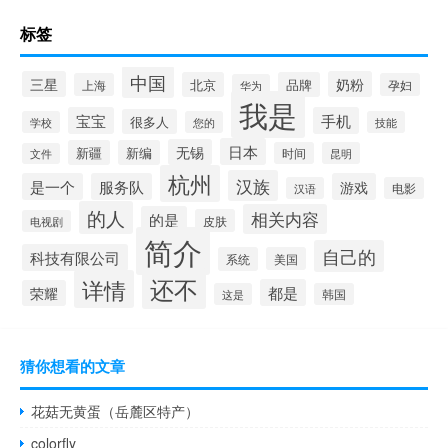
标签
中国
三星
奶粉
北京
品牌
上海
孕妇
华为
我是
宝宝
手机
很多人
学校
您的
技能
日本
无锡
新疆
新编
时间
昆明
文件
杭州
汉族
是一个
服务队
游戏
汉语
电影
的人
相关内容
的是
皮肤
电视剧
简介
自己的
科技有限公司
系统
美国
还不
详情
都是
荣耀
这是
韩国
猜你想看的文章
花菇无黄蛋（岳麓区特产）
colorfly