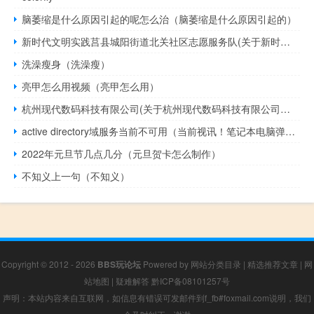
脑萎缩是什么原因引起的呢怎么治（脑萎缩是什么原因引起的）
新时代文明实践莒县城阳街道北关社区志愿服务队(关于新时代文明实践莒县城阳街道北关社区志愿服务队的简介)
洗澡瘦身（洗澡瘦）
亮甲怎么用视频（亮甲怎么用）
杭州现代数码科技有限公司(关于杭州现代数码科技有限公司的简介)
active directory域服务当前不可用（当前视讯！笔记本电脑弹出是否停止运行此脚本的提示该如何解决）
2022年元旦节几点几分（元旦贺卡怎么制作）
不知义上一句（不知义）
Copyright © 2012 - 2026
BBS玩论坛
Powered by
网站分类目录
|
精选推荐文章
|
网
站地图
|
疑难解答
黔ICP备08101257号
声明：本站内容来自互联网，如信息有错误可发邮件到f_fb#foxmail.com说明，我们