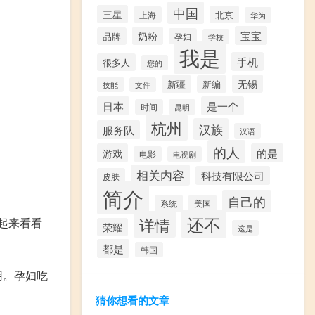
中国
三星
北京
上海
华为
宝宝
奶粉
品牌
孕妇
学校
我是
手机
很多人
您的
无锡
新疆
新编
技能
文件
日本
是一个
时间
昆明
杭州
汉族
服务队
汉语
的人
游戏
的是
电影
电视剧
相关内容
科技有限公司
皮肤
简介
自己的
系统
美国
还不
详情
起来看看
荣耀
这是
都是
韩国
用。孕妇吃
猜你想看的文章