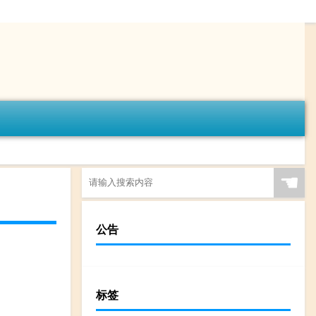
☚
公告
标签