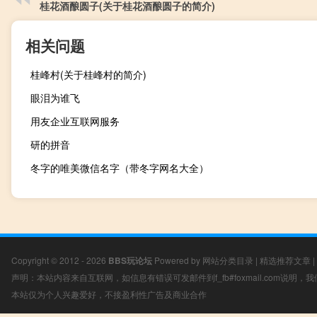
桂花酒酿圆子(关于桂花酒酿圆子的简介)
相关问题
桂峰村(关于桂峰村的简介)
眼泪为谁飞
用友企业互联网服务
研的拼音
冬字的唯美微信名字（带冬字网名大全）
Copyright © 2012 - 2026
BBS玩论坛
Powered by
网站分类目录
|
精选推荐文章
|
声明：本站内容来自互联网，如信息有错误可发邮件到f_fb#foxmail.com说明
本站仅为个人兴趣爱好，不接盈利性广告及商业合作