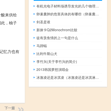
有机光电子材料场诱导发光的几个物理问题(关于有机光电子材料场诱导发光的几个物理问题的简介)
卵巢囊肿的危害具体的有哪些（卵巢囊肿的危害）
叶酸来供给
剑圣是谁
因此，柚子
新徕卡Q2Monochrom比较
徒有羡鱼情的上一句是什么
马蹄蝠
记忆力也有
比利牛斯山犬
李竹兴(关于李竹兴的简介)
2013韩国梦想演唱会
冰激凌还是冰淇凌（冰激凌还是冰淇淋正确）
下一篇