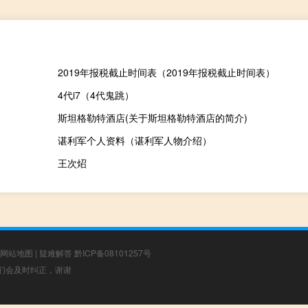
2019年报税截止时间表（2019年报税截止时间表）
4代i7（4代鬼跳）
斯坦格勒特酒店(关于斯坦格勒特酒店的简介)
谌利军个人资料（谌利军人物介绍）
王次炤
网站地图
|
疑难解答
黔ICP备08101257号
，我们会及时纠正，谢谢