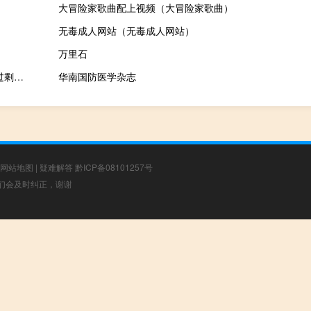
大冒险家歌曲配上视频（大冒险家歌曲）
无毒成人网站（无毒成人网站）
万里石
株洲市化解钢铁行业过剩产能实施方案(关于株洲市化解钢铁行业过剩产能实施方案的简介)
华南国防医学杂志
网站地图
|
疑难解答
黔ICP备08101257号
，我们会及时纠正，谢谢