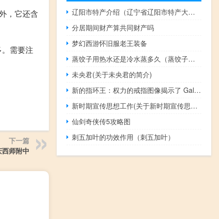
辽阳市特产介绍（辽宁省辽阳市特产大全）
外，它还含
分居期间财产算共同财产吗
梦幻西游怀旧服老王装备
多。需要注
蒸饺子用热水还是冷水蒸多久（蒸饺子用热水还是冷水）
未央君(关于未央君的简介)
新的指环王：权力的戒指图像揭示了 Galadriel 和 Celebrimbor
新时期宣传思想工作(关于新时期宣传思想工作的简介)
仙剑奇侠传5攻略图
刺五加叶的功效作用（刺五加叶）
下一篇
庆西师附中