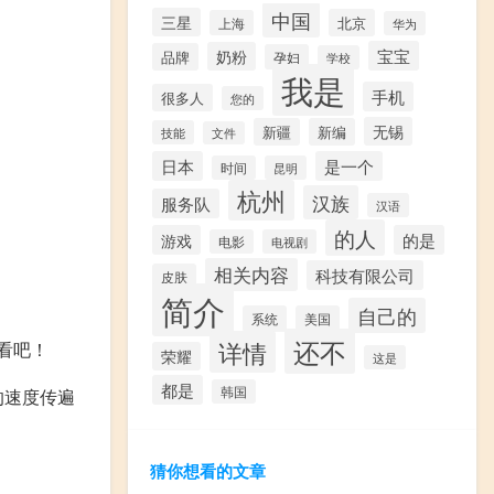
中国
三星
北京
上海
华为
宝宝
奶粉
品牌
孕妇
学校
我是
手机
很多人
您的
无锡
新疆
新编
技能
文件
日本
是一个
时间
昆明
杭州
汉族
服务队
汉语
的人
游戏
的是
电影
电视剧
相关内容
科技有限公司
皮肤
简介
自己的
系统
美国
还不
详情
看吧！
荣耀
这是
都是
韩国
的速度传遍
猜你想看的文章