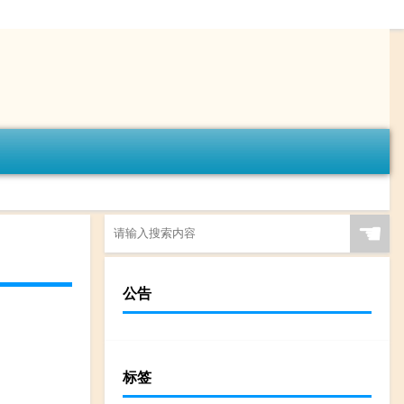
☚
公告
标签