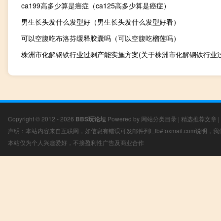
ca199高多少算是癌症（ca125高多少算是癌症）
男生长头发什么发型好（男生长头发什么发型好看）
可以空腹吃布洛芬缓释胶囊吗（可以空腹吃榴莲吗）
Copyright © 2012 - 2026
BBS玩论坛
Powered by
网站分类目录
|
精选推荐文章
|
声明：本站内容来自互联网，如信息有错误可发邮件到f_fb#foxmail.com说明
本站仅为个人兴趣爱好，不接盈利性广告及商业合作