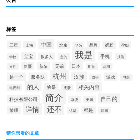
标签
中国
三星
奶粉
北京
品牌
上海
孕妇
华为
我是
宝宝
手机
很多人
学校
您的
技能
日本
无锡
新疆
新编
时间
昆明
文件
杭州
汉族
是一个
服务队
游戏
汉语
电影
的人
相关内容
的是
皮肤
电视剧
简介
自己的
科技有限公司
系统
美国
还不
详情
都是
荣耀
这是
韩国
猜你想看的文章