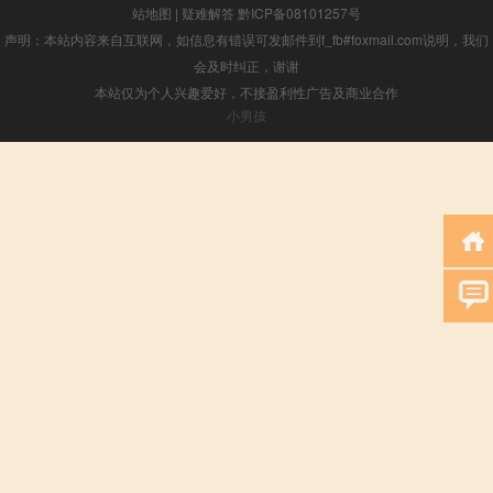
站地图
|
疑难解答
黔ICP备08101257号
声明：本站内容来自互联网，如信息有错误可发邮件到f_fb#foxmail.com说明，我们
会及时纠正，谢谢
本站仅为个人兴趣爱好，不接盈利性广告及商业合作
小男孩