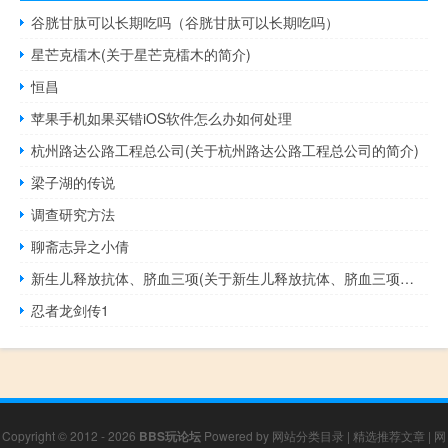
谷胱甘肽可以长期吃吗（谷胱甘肽可以长期吃吗）
星芒克檑木(关于星芒克檑木的简介)
恒昌
苹果手机如果买错iOS软件怎么办如何处理
杭州路达公路工程总公司(关于杭州路达公路工程总公司的简介)
梁子湖的传说
调查研究方法
聊斋志异之小倩
新生儿释放抗体、脐血三项(关于新生儿释放抗体、脐血三项的简介)
忍者龙剑传1
Copyright © 2012 - 2026
BBS玩论坛
Powered by
网站分类目录
|
精选推荐文章
|
网