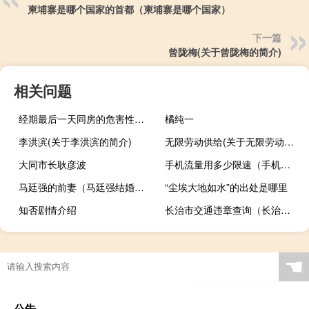
柬埔寨是哪个国家的首都（柬埔寨是哪个国家）
下一篇
曾陇梅(关于曾陇梅的简介)
相关问题
经期最后一天同房的危害性会怀孕吗（经期最后一天同房的危害）
橘纯一
李洪滨(关于李洪滨的简介)
无限劳动供给(关于无限劳动供给的简介)
大同市长耿彦波
手机流量用多少限速（手机流量限速一般是多少）
马廷强的前妻（马廷强结婚几次只结了一次婚为人处事十分低调）
“尘埃大地如水”的出处是哪里
知否剧情介绍
长治市交通违章查询（长治交通违章查询）
☚
公告