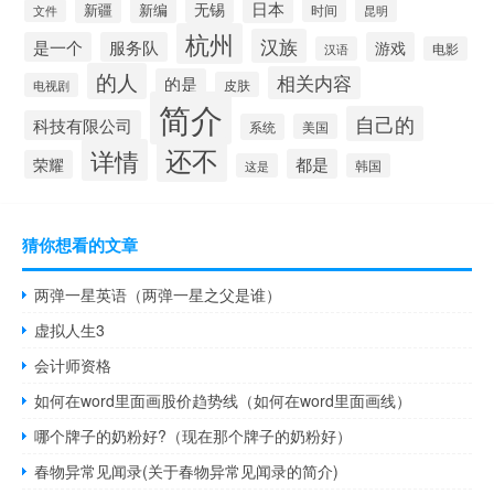
日本
无锡
新疆
新编
时间
昆明
文件
杭州
汉族
是一个
服务队
游戏
汉语
电影
的人
相关内容
的是
皮肤
电视剧
简介
自己的
科技有限公司
系统
美国
还不
详情
都是
荣耀
这是
韩国
猜你想看的文章
两弹一星英语（两弹一星之父是谁）
虚拟人生3
会计师资格
如何在word里面画股价趋势线（如何在word里面画线）
哪个牌子的奶粉好?（现在那个牌子的奶粉好）
春物异常见闻录(关于春物异常见闻录的简介)