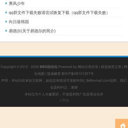
乘风少年
qq群文件下载失败请尝试恢复下载（qq群文件下载失败）
向日葵韩国
易德尔(关于易德尔的简介)
Copyright © 2012 - 2026
BBS玩论坛
Powered by
网站分类目录
|
精选推荐文章
|
网
站地图
|
疑难解答
黔ICP备08101257号
声明：本站内容来自互联网，如信息有错误可发邮件到f_fb#foxmail.com说明，我们
会及时纠正，谢谢
本站仅为个人兴趣爱好，不接盈利性广告及商业合作
小男孩