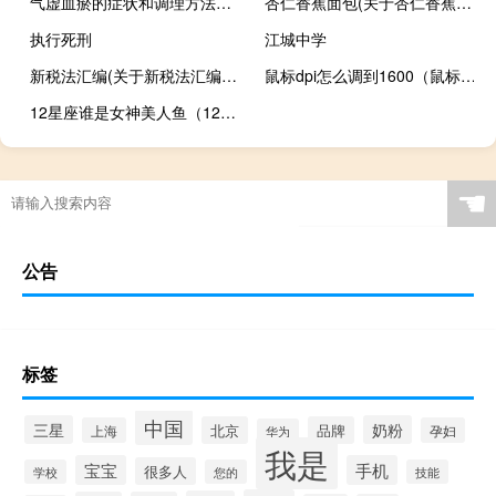
气虚血瘀的症状和调理方法是什么（气虚血瘀的症状和调理方法）
杏仁香蕉面包(关于杏仁香蕉面包的简介)
执行死刑
江城中学
新税法汇编(关于新税法汇编的简介)
鼠标dpi怎么调到1600（鼠标dpi怎么调）
12星座谁是女神美人鱼（12星座谁是女神）
☚
公告
标签
中国
三星
奶粉
北京
品牌
上海
孕妇
华为
我是
宝宝
手机
很多人
学校
您的
技能