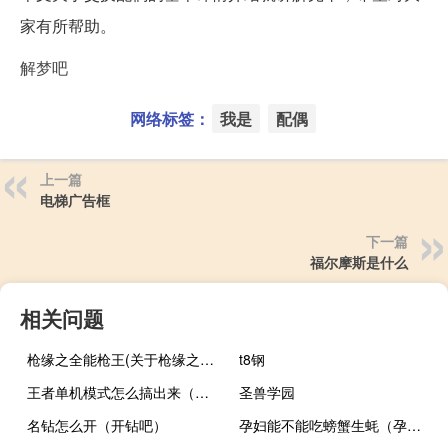
家有所帮助。
解梦吧
网络标签：
我是
配偶
上一篇
电梯广告框
下一篇
福尔摩斯是什么
相关问题
枪缘之全能枪王(关于枪缘之全能枪王的简介)
t8钢
王者单机模式怎么搞出来（王者荣耀单机模式怎么弄出来）
圣兽学园
名钻怎么开（开钻吧）
孕妇能不能吃螃蟹生蚝（孕妇能不能吃螃蟹）