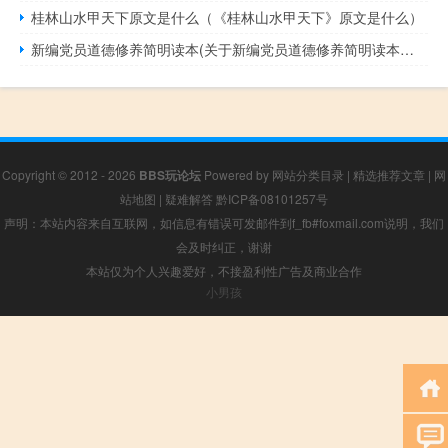
桂林山水甲天下原文是什么（《桂林山水甲天下》原文是什么）
新编党员道德修养简明读本(关于新编党员道德修养简明读本的简介)
Copyright © 2012 - 2026
BBS玩论坛
Powered by
网站分类目录
|
精选推荐文章
|
网
站地图
|
疑难解答
黔ICP备08101257号
声明：本站内容来自互联网，如信息有错误可发邮件到f_fb#foxmail.com说明，我们
会及时纠正，谢谢
本站仅为个人兴趣爱好，不接盈利性广告及商业合作
小男孩