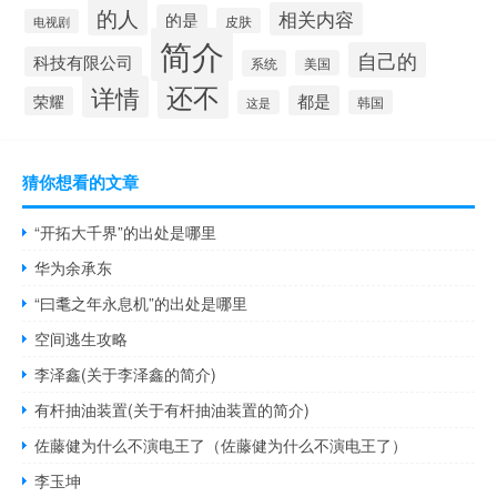
的人
相关内容
的是
皮肤
电视剧
简介
自己的
科技有限公司
系统
美国
还不
详情
都是
荣耀
这是
韩国
猜你想看的文章
“开拓大千界”的出处是哪里
华为余承东
“曰耄之年永息机”的出处是哪里
空间逃生攻略
李泽鑫(关于李泽鑫的简介)
有杆抽油装置(关于有杆抽油装置的简介)
佐藤健为什么不演电王了（佐藤健为什么不演电王了）
李玉坤