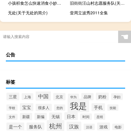
小孩积食怎么快速消食小妙招（小孩积食怎么快速消食）
旧街街汪山村志愿服务队(关于旧街街汪山村志愿服务队的简介)
无处(关于无处的简介)
壹周立波秀2011全集
☚
公告
标签
中国
三星
奶粉
北京
品牌
上海
孕妇
华为
我是
宝宝
手机
很多人
学校
您的
技能
日本
无锡
新疆
新编
时间
昆明
文件
杭州
汉族
是一个
服务队
游戏
汉语
电影