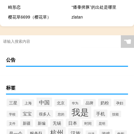
畸形恋
“燔黍捭豚”的出处是哪里
樱花草6699（樱花草）
zlatan
☚
公告
标签
中国
三星
奶粉
北京
品牌
上海
孕妇
华为
我是
宝宝
手机
很多人
学校
您的
技能
日本
无锡
新疆
新编
时间
昆明
文件
杭州
汉族
是一个
服务队
游戏
汉语
电影