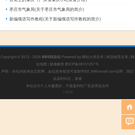
枣庄市气象局(关于枣庄市气象局的简介)
新编俄语写作教程(关于新编俄语写作教程的简介)
Copyright © 2012 - 2026
BBS玩论坛
Powered by
网站分类目录
|
精选推荐文章
|
网
站地图
|
疑难解答
黔ICP备08101257号
声明：本站内容来自互联网，如信息有错误可发邮件到f_fb#foxmail.com说明，我们
会及时纠正，谢谢
本站仅为个人兴趣爱好，不接盈利性广告及商业合作
小男孩