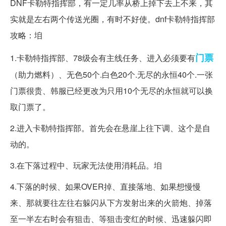
DNF卡勒特指挥部，有一定几率从桥上掉下去上不来，其
实就是左右两个传送光圈，有时不好使。dnf卡勒特指挥部
攻略：垍
门票
1.卡勒特指挥部、78级会有主线任务、进入必须要有
（助力燃料）、无色50个.白色20个.无尽的永恒40个.一张
门票很贵、韩服已经更改为只用10个无尽的永恒就可以换
取门票了。
2.进入卡勒特指挥部。首先会在悬崖上往下调、这个是自
动的。
3.在下落过程中、玩家无法使用消耗品。垍
4.下落的时候、如果OVER掉、直接落地、如果想慢慢
来、那就要往左往右躲闪从下方发射出来的火箭炮、掉落
至一半左右时会有狙击、等狙击变红的时候、迅速躲闪即