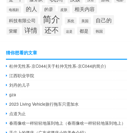
的人
相关内容
的是
皮肤
电视剧
简介
自己的
科技有限公司
系统
美国
还不
详情
都是
荣耀
这是
韩国
猜你想看的文章
杜仲无性系-京C044(关于杜仲无性系-京C044的简介)
江西职业学院
刘丹的儿子
gza
2023 Living Vehicle旅行拖车只需加水
点道为止
春雨像啥一样轻轻地落到地上（春雨像啥一样轻轻地落到地上）
舌尖上的肇庆（广东省肇庆小吃美食介绍）