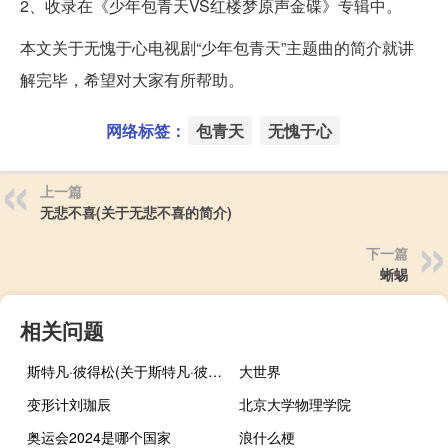
2、收录在《少年包青天VS红楼梦原声金碟》专辑中。
本文关于无愧于心电视剧“少年包青天”主题曲的简介就讲
解完毕，希望对大家有所帮助。
网络标签：
包青天
无愧于心
上一篇
无悲不喜(关于无悲不喜的简介)
下一篇
蜥蜴
相关问题
斯特凡·彼得松(关于斯特凡·彼得松的简介)
大世界
变形计刘珈辰
北京大学物理学院
奥运会2024是哪个国家
浪什么梗