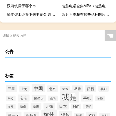
汊河镇属于哪个市
忽悠电话全集MP3（忽悠电话）
绿本焊工证办下来要多久 焊工证办理5天拿证
欧月月季花有哪些品种图片（欧月月季花有哪些品种）
☚
公告
标签
中国
三星
奶粉
北京
品牌
上海
孕妇
华为
我是
宝宝
手机
很多人
学校
您的
技能
日本
无锡
新疆
新编
时间
昆明
文件
杭州
汉族
是一个
服务队
游戏
汉语
电影