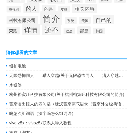
的人
相关内容
的是
皮肤
电视剧
简介
自己的
科技有限公司
系统
美国
还不
详情
都是
荣耀
这是
韩国
猜你想看的文章
钮扣电池
无限恐怖同人——猎人穿越(关于无限恐怖同人——猎人穿越的简介)
水银侠
杭州裕寅旺科技有限公司(关于杭州裕寅旺科技有限公司的简介)
普京语出惊人的四句话（硬汉普京霸气语录（普京外交经典语录））
呜怎么组词语（汉字呜怎么组词语）
vivo z5x：vivoz5x联系人导入教程
淘友（淘友）