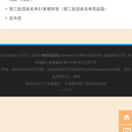
第三批混改名单31家都有谁（第三批混改名单受益股）
宫市亮
Copyright © 2012 - 2026
BBS玩论坛
Powered by
网站分类目录
|
精选推荐文章
|
网
站地图
|
疑难解答
黔ICP备08101257号
声明：本站内容来自互联网，如信息有错误可发邮件到f_fb#foxmail.com说明，我们
会及时纠正，谢谢
本站仅为个人兴趣爱好，不接盈利性广告及商业合作
小男孩