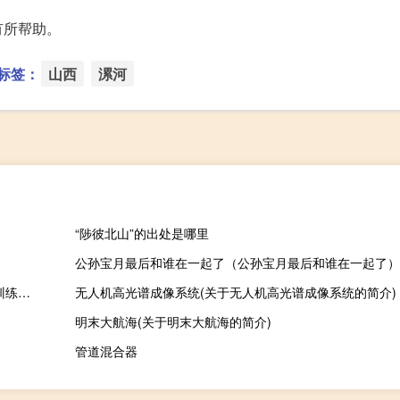
有所帮助。
标签：
山西
漯河
“陟彼北山”的出处是哪里
公孙宝月最后和谁在一起了（公孙宝月最后和谁在一起了）
新思维高职高专英语：综合训练(关于新思维高职高专英语：综合训练的简介)
无人机高光谱成像系统(关于无人机高光谱成像系统的简介)
明末大航海(关于明末大航海的简介)
管道混合器