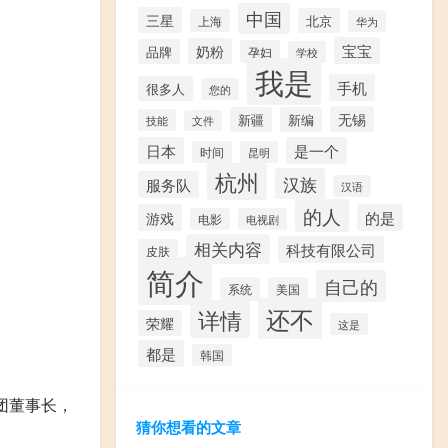
中国
三星
北京
上海
华为
宝宝
奶粉
品牌
孕妇
学校
我是
手机
很多人
您的
无锡
新疆
新编
技能
文件
日本
是一个
时间
昆明
杭州
汉族
服务队
汉语
的人
游戏
的是
电影
电视剧
相关内容
科技有限公司
皮肤
简介
自己的
系统
美国
还不
详情
荣耀
这是
都是
韩国
团董事长，
猜你想看的文章