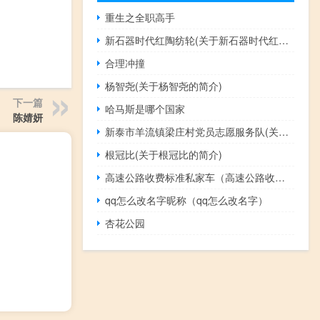
重生之全职高手
新石器时代红陶纺轮(关于新石器时代红陶纺轮的简介)
合理冲撞
杨智尧(关于杨智尧的简介)
下一篇
哈马斯是哪个国家
陈婧妍
新泰市羊流镇梁庄村党员志愿服务队(关于新泰市羊流镇梁庄村党员志愿服务队的简介)
根冠比(关于根冠比的简介)
高速公路收费标准私家车（高速公路收费标准）
qq怎么改名字昵称（qq怎么改名字）
杏花公园