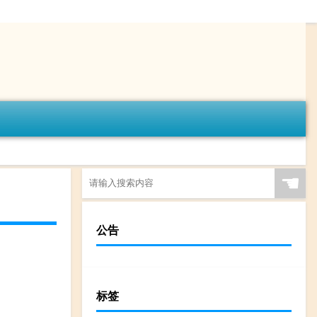
☚
公告
标签