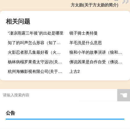
方太勋(关于方太勋的简介)
相关问题
“凄凉雨露三年後”的出处是哪里
镜子骑士奥特曼
知了的叫声怎么形容（知了的叫声怎么形容）
羊毛洗是什么意思
火影忍者那几集最好看（火影忍者印象最深刻的是哪几集）
狼和小羊的故事演讲（狼和小羊的故事寓意）
杨林病榻罗果斋太守远访(关于杨林病榻罗果斋太守远访的简介)
佛说因果是自作自受（佛说自作自受自性自度的意思）
杭州海獭影视有限公司(关于杭州海獭影视有限公司的简介)
上古2
☚
公告