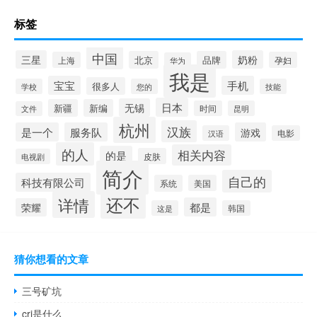
标签
中国
三星
奶粉
北京
品牌
上海
孕妇
华为
我是
宝宝
手机
很多人
学校
您的
技能
日本
无锡
新疆
新编
时间
昆明
文件
杭州
汉族
是一个
服务队
游戏
汉语
电影
的人
相关内容
的是
皮肤
电视剧
简介
自己的
科技有限公司
系统
美国
还不
详情
都是
荣耀
这是
韩国
猜你想看的文章
三号矿坑
cri是什么