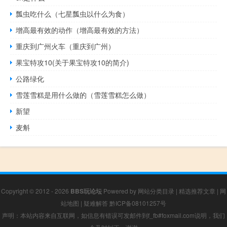
瓢虫吃什么（七星瓢虫以什么为食）
增高最有效的动作（增高最有效的方法）
重庆到广州火车（重庆到广州）
果宝特攻10(关于果宝特攻10的简介)
公路绿化
雪莲雪糕是用什么做的（雪莲雪糕怎么做）
新望
麦斛
Copyright © 2012 - 2026
BBS玩论坛
Powered by
网站分类目录
|
精选推荐文章
|
网
站地图
|
疑难解答
黔ICP备08101257号
声明：本站内容来自互联网，如信息有错误可发邮件到f_fb#foxmail.com说明，我们