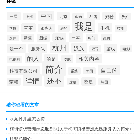
标签
中国
三星
奶粉
北京
品牌
上海
孕妇
华为
我是
宝宝
手机
很多人
学校
您的
技能
日本
无锡
新疆
新编
时间
昆明
文件
杭州
汉族
是一个
服务队
游戏
汉语
电影
的人
相关内容
的是
皮肤
电视剧
简介
自己的
科技有限公司
系统
美国
还不
详情
都是
荣耀
这是
韩国
猜你想看的文章
水泵掉井里怎么捞
柯街镇杨善洲志愿服务队(关于柯街镇杨善洲志愿服务队的简介)
徐悲鸿简介