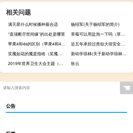
相关问题
满天星什么时候播种最合适
杨绍军(关于杨绍军的简介)
“直须断尽世间缘”的出处是哪里
草莓可以用盐泡一下吗（草莓一定要用盐泡一下吗）
苹果4和4s的区别（苹果4和4s的区别）
近五年承担过类似大坝安全监测或雨水情(雨情、水情、水雨情)测报业绩的供应商有哪些?
笑魇如花的魇是指啥（笑魇如花的魇是指的啥）
新幼学琼林(关于新幼学琼林的简介)
2019年世界卫生大会主题（开幕闭幕时间举办地点是第几届）
狄云
☚
公告