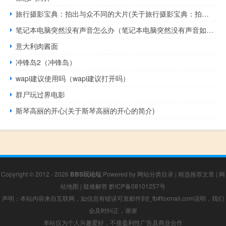
旅行摄影宝典：拍出与众不同的大片(关于旅行摄影宝典：拍出与众不同的大片的简介)
笔记本电脑突然没有声音怎么办（笔记本电脑突然没有声音如何处理）
意大利肉酱面
冲锋岛2（冲锋岛）
wapi建议使用吗（wapi建议打开吗）
群尸玩过界电影
斯琴高丽的开心(关于斯琴高丽的开心的简介)
Copyright © 2012 - 2026
BBS玩论坛
Powered by
网站分类目录
|
精选推荐文章
|
网
站地图
|
疑难解答
黔ICP备08101257号
声明：本站内容来自互联网，如信息有错误可发邮件到f_fb#foxmail.com说明，我们
会及时纠正，谢谢
本站仅为个人兴趣爱好，不接盈利性广告及商业合作