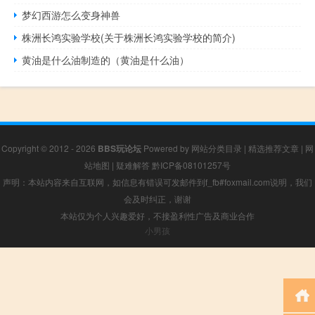
梦幻西游怎么变身神兽
株洲长鸿实验学校(关于株洲长鸿实验学校的简介)
黄油是什么油制造的（黄油是什么油）
Copyright © 2012 - 2026
BBS玩论坛
Powered by
网站分类目录
|
精选推荐文章
|
网
站地图
|
疑难解答
黔ICP备08101257号
声明：本站内容来自互联网，如信息有错误可发邮件到f_fb#foxmail.com说明，我们
会及时纠正，谢谢
本站仅为个人兴趣爱好，不接盈利性广告及商业合作
小男孩