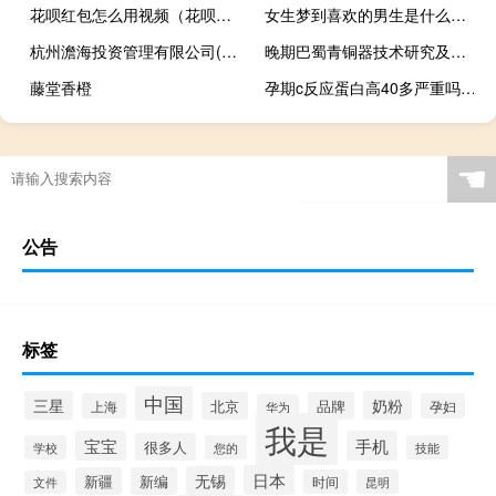
花呗红包怎么用视频（花呗红包怎么用）
女生梦到喜欢的男生是什么意思（梦到喜欢的男生是什么意思）
杭州澹海投资管理有限公司(关于杭州澹海投资管理有限公司的简介)
晚期巴蜀青铜器技术研究及兵器斑纹工艺探讨(关于晚期巴蜀青铜器技术研究及兵器斑纹工艺探讨的简介)
藤堂香橙
孕期c反应蛋白高40多严重吗（一周岁c反应蛋白高40多严重吗）
☚
公告
标签
中国
三星
奶粉
北京
品牌
上海
孕妇
华为
我是
宝宝
手机
很多人
学校
您的
技能
日本
无锡
新疆
新编
时间
昆明
文件