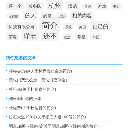
杭州
汉族
是一个
服务队
游戏
汉语
电影
的人
相关内容
的是
皮肤
电视剧
简介
自己的
科技有限公司
系统
美国
还不
详情
都是
荣耀
这是
韩国
猜你想看的文章
标界委员会(关于标界委员会的简介)
天坛门票怎么定（天坛门票价格）
杜祖森(关于杜祖森的简介)
如何倾听你的身体
杜运普(关于杜运普的简介)
松石大道100号(关于松石大道100号的简介)
明道加斯·卡隆纳斯(关于明道加斯·卡隆纳斯的简介)