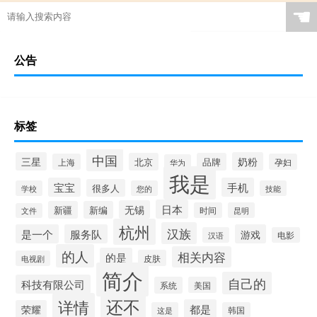
☚
公告
标签
中国
三星
奶粉
北京
品牌
上海
孕妇
华为
我是
宝宝
手机
很多人
学校
您的
技能
日本
无锡
新疆
新编
时间
昆明
文件
杭州
汉族
是一个
服务队
游戏
汉语
电影
的人
相关内容
的是
皮肤
电视剧
简介
自己的
科技有限公司
系统
美国
还不
详情
都是
荣耀
这是
韩国