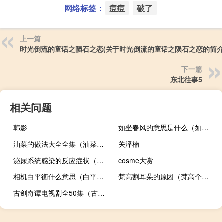
网络标签：
痘痘
破了
上一篇
时光倒流的童话之陨石之恋(关于时光倒流的童话之陨石之恋的简介
下一篇
东北往事5
相关问题
韩影
如坐春风的意思是什么（如坐春风的意思）
油菜的做法大全全集（油菜的做法）
关泽楠
泌尿系统感染的反应症状（泌尿系统感染的症状）
cosme大赏
相机白平衡什么意思（白平衡什么意思）
梵高割耳朵的原因（梵高个人简介）
古剑奇谭电视剧全50集（古剑奇谭被下架）