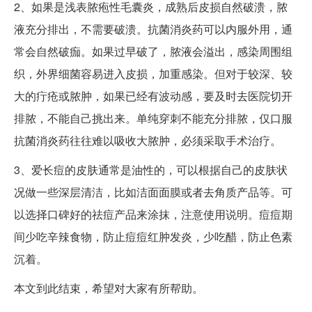
2、如果是浅表脓疱性毛囊炎，成熟后皮损自然破溃，脓
液充分排出，不需要破溃。抗菌消炎药可以内服外用，通
常会自然破痂。如果过早破了，脓液会溢出，感染周围组
织，外界细菌容易进入皮损，加重感染。但对于较深、较
大的疔疮或脓肿，如果已经有波动感，要及时去医院切开
排脓，不能自己挑出来。单纯穿刺不能充分排脓，仅口服
抗菌消炎药往往难以吸收大脓肿，必须采取手术治疗。
3、爱长痘的皮肤通常是油性的，可以根据自己的皮肤状
况做一些深层清洁，比如洁面面膜或者去角质产品等。可
以选择口碑好的祛痘产品来涂抹，注意使用说明。痘痘期
间少吃辛辣食物，防止痘痘红肿发炎，少吃醋，防止色素
沉着。
本文到此结束，希望对大家有所帮助。