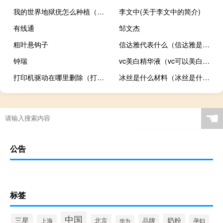
我的世界地狱疣怎么种植（我的世界地狱疣）
李文中(关于李文中的简介)
有线通
邹文杰
粗叶悬钩子
信达雅代表什么（信达雅是什么信达雅是谁提出的）
钟瑞
vc美白精华液（vc可以美白吗）
打印机驱动在哪里删除（打印机驱动在哪）
冰丝是什么材料（冰丝是什么材料）
☚
公告
标签
中国
三星
奶粉
北京
品牌
上海
孕妇
华为