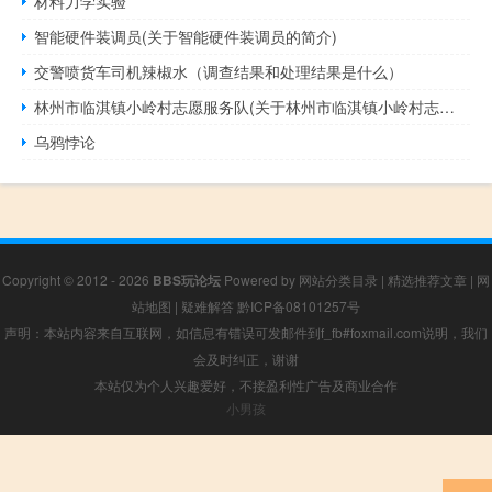
材料力学实验
智能硬件装调员(关于智能硬件装调员的简介)
交警喷货车司机辣椒水（调查结果和处理结果是什么）
林州市临淇镇小岭村志愿服务队(关于林州市临淇镇小岭村志愿服务队的简介)
乌鸦悖论
Copyright © 2012 - 2026
BBS玩论坛
Powered by
网站分类目录
|
精选推荐文章
|
网
站地图
|
疑难解答
黔ICP备08101257号
声明：本站内容来自互联网，如信息有错误可发邮件到f_fb#foxmail.com说明，我们
会及时纠正，谢谢
本站仅为个人兴趣爱好，不接盈利性广告及商业合作
小男孩