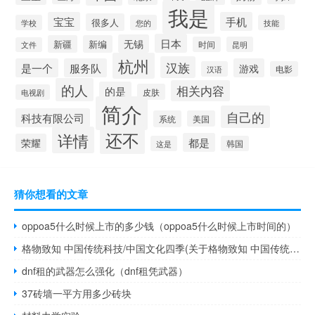
我是
宝宝
手机
很多人
学校
您的
技能
日本
无锡
新疆
新编
时间
昆明
文件
杭州
汉族
是一个
服务队
游戏
汉语
电影
的人
相关内容
的是
皮肤
电视剧
简介
自己的
科技有限公司
系统
美国
还不
详情
都是
荣耀
这是
韩国
猜你想看的文章
oppoa5什么时候上市的多少钱（oppoa5什么时候上市时间的）
格物致知 中国传统科技/中国文化四季(关于格物致知 中国传统科技/中国文化四季的简介)
dnf租的武器怎么强化（dnf租凭武器）
37砖墙一平方用多少砖块