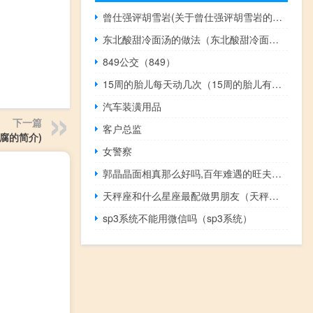
曾仕强评胡雪岩(关于曾仕强评胡雪岩的简介)
东北酸甜冷面汤的做法（东北酸甜冷面汤的做法）
849公交（849）
15周的胎儿每天动几次（15周的胎儿有多大）
汽车装潢用品
下一篇
客户总监
腐的简介)
女警察
郭晶晶面相真那么好吗,百年难遇的旺夫相!（郭晶晶面相百年难遇难得一遇的好面相（一生旺夫））
天秤座和什么星座最配做男朋友（天秤座和什么星座最配）
sp3系统不能用微信吗（sp3系统）