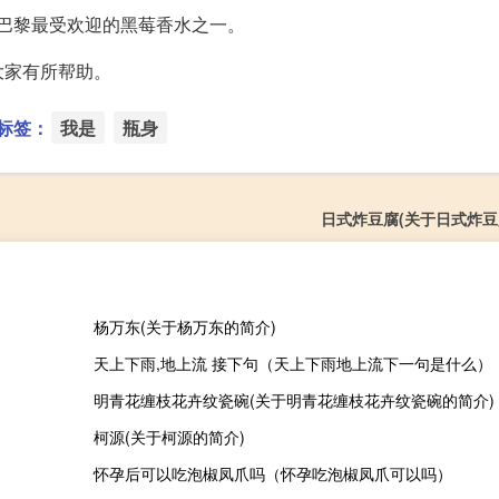
是法国巴黎最受欢迎的黑莓香水之一。
大家有所帮助。
标签：
我是
瓶身
日式炸豆腐(关于日式炸豆
杨万东(关于杨万东的简介)
天上下雨,地上流 接下句（天上下雨地上流下一句是什么）
明青花缠枝花卉纹瓷碗(关于明青花缠枝花卉纹瓷碗的简介)
柯源(关于柯源的简介)
怀孕后可以吃泡椒凤爪吗（怀孕吃泡椒凤爪可以吗）