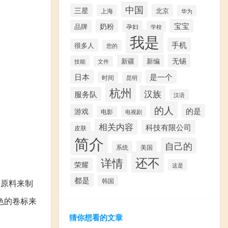
中国
三星
北京
上海
华为
宝宝
奶粉
品牌
孕妇
学校
我是
手机
很多人
您的
无锡
新疆
新编
技能
文件
日本
是一个
时间
昆明
杭州
汉族
服务队
汉语
的人
游戏
的是
电影
电视剧
相关内容
科技有限公司
皮肤
简介
自己的
系统
美国
还不
详情
荣耀
这是
都是
韩国
草本原料来制
色的卷标来
猜你想看的文章