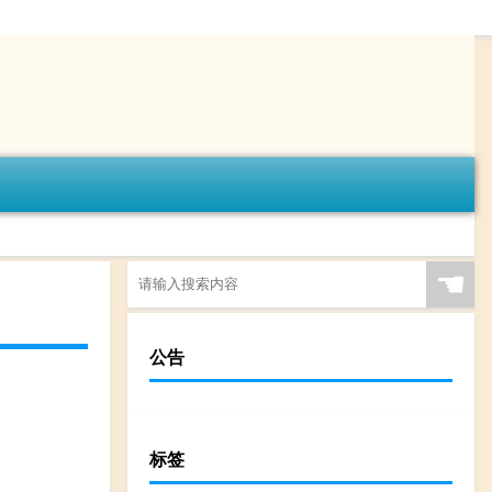
☚
公告
标签