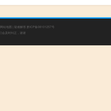
网站地图
|
疑难解答
黔ICP备08101257号
，我们会及时纠正，谢谢