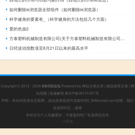
如何删除ie浏览器全部组件（如何删除ie浏览器）
科学健身的要素有_（科学健身的方法包括几个方面）
爱的色放2
方泰塑料机械制造有限公司(关于方泰塑料机械制造有限公司的简介)
日经波动指数涨至8月21日以来的最高水平
Copyright © 2012 - 2026
BBS玩论坛
Powered by
网站分类目录
|
精选推荐文章
|
网
站地图
|
疑难解答
黔ICP备08101257号
声明：本站内容来自互联网，如信息有错误可发邮件到f_fb#foxmail.com说明，我们
会及时纠正，谢谢
本站仅为个人兴趣爱好，不接盈利性广告及商业合作
小男孩