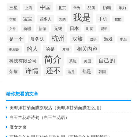
中国
三星
奶粉
北京
品牌
上海
孕妇
华为
我是
宝宝
手机
很多人
学校
您的
技能
日本
无锡
新疆
新编
时间
昆明
文件
杭州
汉族
是一个
服务队
游戏
汉语
电影
的人
相关内容
的是
皮肤
电视剧
简介
自己的
科技有限公司
系统
美国
还不
详情
都是
荣耀
这是
韩国
猜你想看的文章
美即洋甘菊面膜旗舰店（美即洋甘菊面膜怎么用）
白玉兰花语诗句（白玉兰花语）
魔女之泉
西地兰的作用与功效与副作用（西地兰的作用和禁忌）