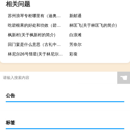
相关问题
苏州浪琴专柜哪里有（迪奥专柜哪里有）
新邮通
吃碧根果的好处和功效（碧根果的功效与作用适合哪些人吃）
林匡飞(关于林匡飞的简介)
枫新村(关于枫新村的简介)
白浪滩
回门宴是什么意思（古礼中的&ldquo;归宁大典&rdquo;）
芳奈尔
林尼尔26号彗星(关于林尼尔26号彗星的简介)
彩蚕
☚
公告
标签