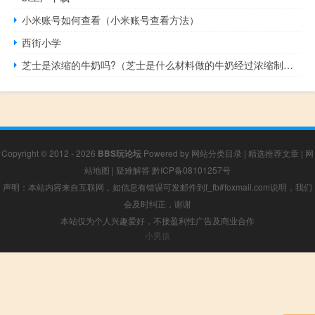
小米账号如何查看（小米账号查看方法）
西街小学
芝士是浓缩的牛奶吗?（芝士是什么材料做的牛奶经过浓缩制做的天然食物）
Copyright © 2012 - 2026
BBS玩论坛
Powered by
网站分类目录
|
精选推荐文章
|
网
站地图
|
疑难解答
黔ICP备08101257号
声明：本站内容来自互联网，如信息有错误可发邮件到f_fb#foxmail.com说明，我们
会及时纠正，谢谢
本站仅为个人兴趣爱好，不接盈利性广告及商业合作
小男孩