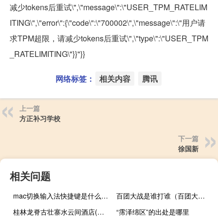
减少tokens后重试\",\"message\":\"USER_TPM_RATELIM
ITING\",\"error\":{\"code\":\"700002\",\"message\":\"用户请
求TPM超限，请减少tokens后重试\",\"type\":\"USER_TPM
_RATELIMITING\"}}"}}
网络标签：
相关内容
腾讯
上一篇
方正补习学校
下一篇
徐国新
相关问题
mac切换输入法快捷键是什么（苹果电脑怎么切换输入法）
百团大战是谁打谁（百团大战是谁指挥的）
桂林龙脊古壮寨水云间酒店(关于桂林龙脊古壮寨水云间酒店的简介)
“霈泽绵区”的出处是哪里