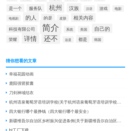
杭州
汉族
是一个
服务队
游戏
汉语
电影
的人
相关内容
的是
皮肤
电视剧
简介
自己的
科技有限公司
系统
美国
还不
详情
都是
荣耀
这是
韩国
猜你想看的文章
幸福花园动画
鹿阳强肾胶囊
刀剑神域结衣
杭州语泉葡萄牙语培训学校(关于杭州语泉葡萄牙语培训学校的简介)
四大银行哪个最挣钱（四大银行哪个最安全）
新疆维吾尔自治区乡村振兴促进条例(关于新疆维吾尔自治区乡村振兴促进条例的简介)
bt工厂下载