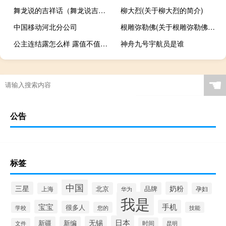
舞龙说的吉祥话（舞龙说吉祥语）
柳大烈(关于柳大烈的简介)
中国移动河北分公司
根雕弥勒佛(关于根雕弥勒佛的简介)
公主连结露怎么样 露值不值得培养
神舟九号宇航员是谁
☚
公告
标签
中国
三星
奶粉
北京
品牌
上海
孕妇
华为
我是
宝宝
手机
很多人
学校
您的
技能
日本
无锡
新疆
新编
时间
昆明
文件