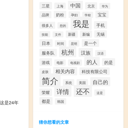
中国
三星
北京
上海
华为
宝宝
奶粉
品牌
孕妇
学校
我是
手机
很多人
您的
无锡
新疆
新编
技能
文件
日本
是一个
时间
昆明
杭州
汉族
服务队
汉语
的人
游戏
的是
电影
电视剧
相关内容
科技有限公司
皮肤
简介
自己的
系统
美国
还不
详情
荣耀
这是
都是
这是24年
韩国
猜你想看的文章