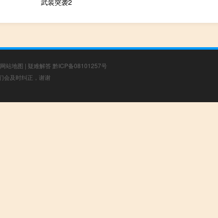
武装突袭2
网站地图
|
疑难解答
黔ICP备08101257号
，我们会及时纠正，谢谢