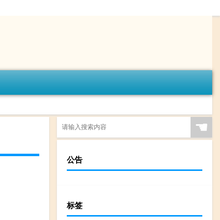
☚
公告
标签