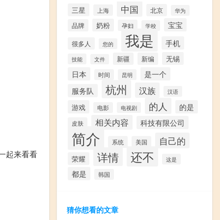
中国
三星
北京
上海
华为
宝宝
奶粉
品牌
孕妇
学校
我是
手机
很多人
您的
无锡
新疆
新编
技能
文件
日本
是一个
时间
昆明
杭州
汉族
服务队
汉语
的人
游戏
的是
电影
电视剧
相关内容
科技有限公司
皮肤
简介
自己的
系统
美国
还不
一起来看看
详情
荣耀
这是
都是
韩国
猜你想看的文章