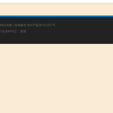
网站地图
|
疑难解答
黔ICP备08101257号
，我们会及时纠正，谢谢