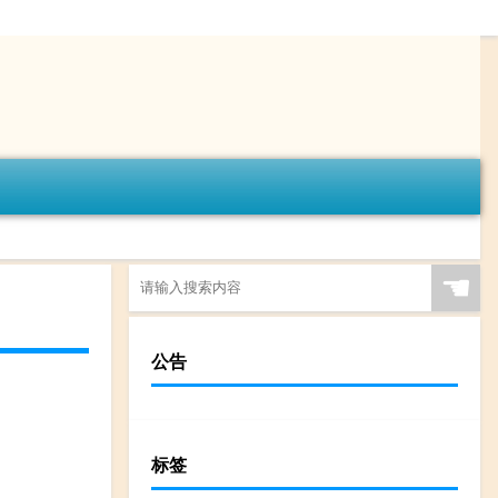
☚
公告
标签