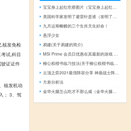
宝宝身上起红疙瘩图片（宝宝身上起红疙瘩）
美国科学家发明了避雷针是谁（发明了避雷针的科学家简介）
九月运筹帷幄的三个生肖天生好命！
悬浮少女
,核发免检
易建(关于易建的简介)
二考试,科目
MSI Prime 会员日优惠在其最新的游戏 PC 上为您节省超过 200 美元
驾驶证证件
柳公权楷书临习技法(关于柳公权楷书临习技法的简介)
云顶之弈2021最强阵容分享 神盾战士阵容玩法分享
方差分析法
5、核发机动
金华火腿怎么吃才不那么咸（金华火腿怎么吃）
入； 3、驾