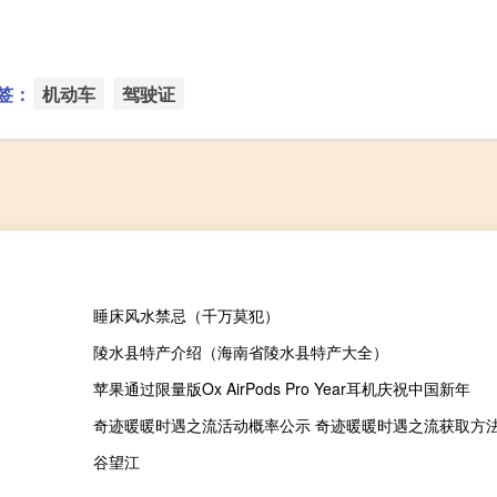
签：
机动车
驾驶证
睡床风水禁忌（千万莫犯）
陵水县特产介绍（海南省陵水县特产大全）
苹果通过限量版Ox AirPods Pro Year耳机庆祝中国新年
奇迹暖暖时遇之流活动概率公示 奇迹暖暖时遇之流获取方
谷望江