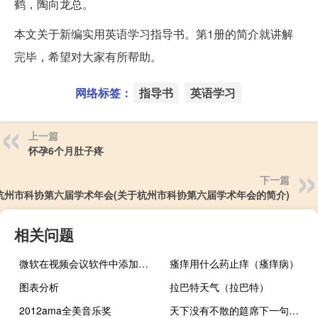
鹤，陶向龙总。
本文关于新编实用英语学习指导书。第1册的简介就讲解
完毕，希望对大家有所帮助。
网络标签：
指导书
英语学习
上一篇
怀孕6个月肚子疼
下一篇
杭州市科协第六届学术年会(关于杭州市科协第六届学术年会的简介)
相关问题
微软在视频会议软件中添加了支持AI的背景噪声消除功能
瘙痒用什么药止痒（瘙痒病）
图表分析
拉巴特天气（拉巴特）
2012ama全美音乐奖
天下没有不散的筵席下一句（这里有正解）