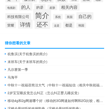
的人
相关内容
的是
皮肤
电视剧
简介
自己的
科技有限公司
系统
美国
还不
详情
都是
荣耀
这是
韩国
猜你想看的文章
杭鲁滨(关于杭鲁滨的简介)
末班车(关于末班车的简介)
凡尔赛第一季
马海平
中秋十一祝福语简洁大气（中秋十一祝福短信（相关中秋祝福的短信））
2岁宝宝睡反觉怎么纠正（怎么纠正婴儿睡反觉）
移动4g和2g网速哪个好（移动的3G网速如何啊和2G比较，相差多少）
滨崎步最好听的改编歌曲（滨崎步最好听的歌曲）