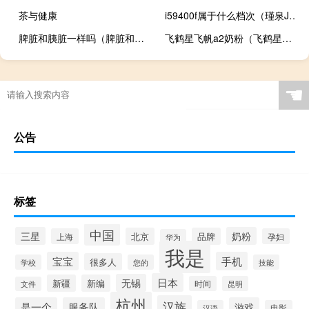
茶与健康
i59400f属于什么档次（瑾泉Jvjq是什么档次）
脾脏和胰脏一样吗（脾脏和胰脏的区别）
飞鹤星飞帆a2奶粉（飞鹤星飞帆奶粉事件）
☚
公告
标签
中国
三星
奶粉
北京
品牌
上海
孕妇
华为
我是
宝宝
手机
很多人
学校
您的
技能
日本
无锡
新疆
新编
时间
昆明
文件
杭州
汉族
是一个
服务队
游戏
汉语
电影