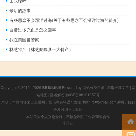
山东绿叶
最后的故事
有些思念不会漂洋过海(关于有些思念不会漂洋过海的简介)
白带过多充血是怎么回事
我在美国当警察
林芝特产（林芝察隅县十大特产）
Copyright © 2012 - 2026
BBS玩论坛
Powered by
网站分类目录
|
精选推荐文章
|
网
站地图
|
疑难解答
黔ICP备08101257号
声明：本站内容来自互联网，如信息有错误可发邮件到f_fb#foxmail.com说明，我们
会及时纠正，谢谢
本站仅为个人兴趣爱好，不接盈利性广告及商业合作
小男孩