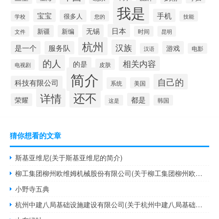
我是
宝宝
手机
很多人
学校
您的
技能
日本
无锡
新疆
新编
时间
昆明
文件
杭州
汉族
是一个
服务队
游戏
汉语
电影
的人
相关内容
的是
皮肤
电视剧
简介
自己的
科技有限公司
系统
美国
还不
详情
都是
荣耀
这是
韩国
猜你想看的文章
斯基亚维尼(关于斯基亚维尼的简介)
柳工集团柳州欧维姆机械股份有限公司(关于柳工集团柳州欧维姆机械股份有限公司的简介)
小野寺五典
杭州中建八局基础设施建设有限公司(关于杭州中建八局基础设施建设有限公司的简介)