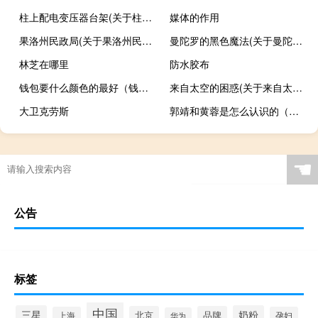
柱上配电变压器台架(关于柱上配电变压器台架的简介)
媒体的作用
果洛州民政局(关于果洛州民政局的简介)
曼陀罗的黑色魔法(关于曼陀罗的黑色魔法的简介)
林芝在哪里
防水胶布
钱包要什么颜色的最好（钱包要什么颜色的更聚财）
来自太空的困惑(关于来自太空的困惑的简介)
大卫克劳斯
郭靖和黄蓉是怎么认识的（郭靖和黄蓉是怎么死的）
☚
公告
标签
中国
三星
奶粉
北京
品牌
上海
孕妇
华为