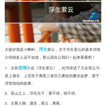
浮生
大家好我是小蝌蚪，
萦云，关于浮生萦云的基本详情
介绍很多人还不知道，那么现在让我们一起来看看吧！
世情
1、古风
小说《浮生萦云》 ，此书讲述了凡女萦云与
君上晟非、上弦世子离夜三者历几番轮回桑沧如梦，渡于
浮世情劫的故事。
2、苍山之上，浮生沦下，爱不得，恨不得。
3、主要人物：晟非，萦云，离夜。