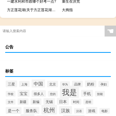
一建水利和市政哪个好考一点?
重生在洪荒
方正莲花湖(关于方正莲花湖的简介)
大拇指
☚
公告
标签
中国
三星
奶粉
北京
品牌
上海
孕妇
华为
我是
宝宝
手机
很多人
学校
您的
技能
日本
无锡
新疆
新编
时间
昆明
文件
杭州
汉族
是一个
服务队
游戏
汉语
电影