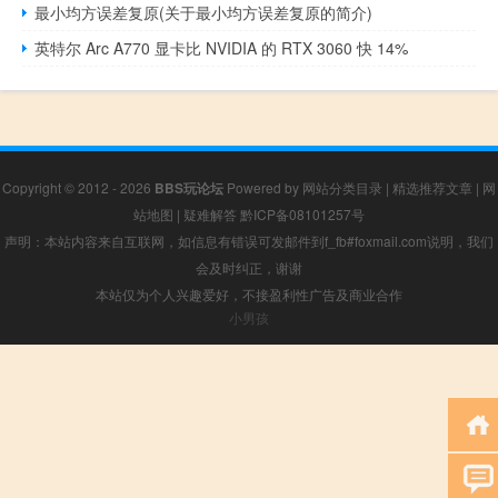
最小均方误差复原(关于最小均方误差复原的简介)
英特尔 Arc A770 显卡比 NVIDIA 的 RTX 3060 快 14%
Copyright © 2012 - 2026
BBS玩论坛
Powered by
网站分类目录
|
精选推荐文章
|
网
站地图
|
疑难解答
黔ICP备08101257号
声明：本站内容来自互联网，如信息有错误可发邮件到f_fb#foxmail.com说明，我们
会及时纠正，谢谢
本站仅为个人兴趣爱好，不接盈利性广告及商业合作
小男孩