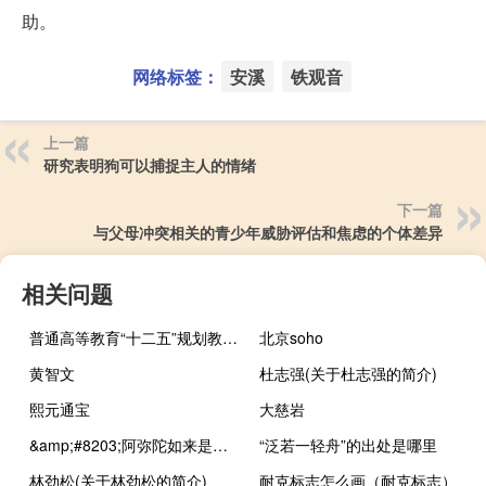
助。
网络标签：
安溪
铁观音
上一篇
研究表明狗可以捕捉主人的情绪
下一篇
与父母冲突相关的青少年威胁评估和焦虑的个体差异
相关问题
普通高等教育“十二五”规划教材·全国高等医学院校中医药类系列教材(关于普通高等教育“十二五”规划教材·全国高等医学院校中医药类系列教材的简介)
北京soho
黄智文
杜志强(关于杜志强的简介)
熙元通宝
大慈岩
&amp;#8203;阿弥陀如来是什么意思（代表着什么含义）
“泛若一轻舟”的出处是哪里
林劲松(关于林劲松的简介)
耐克标志怎么画（耐克标志）