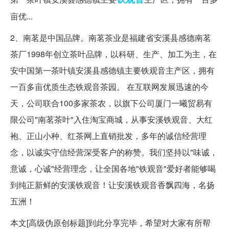
亩优...
2、南茗是中国品牌。南茗茶业是福建省安溪县感德南茗
茶厂1998年创立茶叶品牌，以科研、生产、加工为主，在
安中国第一茶叶镇安溪县感德镇主要铁观音主产区，拥有
一百多亩优质生态铁观音茶园。 在互联网发展迅速的今
天，公司联合100多家茶农，以旗下公司厦门一曦贸易有
限公司"南茗茶叶"入住淘宝商城，从事安溪铁观音、大红
袍、正山小种、红茶网上直销批发，多年的诚信经营理
念，以诚实守信经营深受客户的称赞。我们坚持以"味诚，
意诚，心诚"经营理念，让全国各地"铁观音"爱好者能够喝
到纯正新鲜的安溪铁观音！让安溪铁观音香飘四海，名扬
五洲！
本文[高级伪原创标题]到此分享完毕，希望对大家有所帮