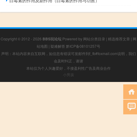
白霉素的作用及副作用（白霉素的作用与功效）
Copyright © 2012 - 2026
BBS玩论坛
Powered by
网站分类目录
|
精选推荐文章
|
网
站地图
|
疑难解答
黔ICP备08101257号
声明：本站内容来自互联网，如信息有错误可发邮件到f_fb#foxmail.com说明，我们
会及时纠正，谢谢
本站仅为个人兴趣爱好，不接盈利性广告及商业合作
小男孩