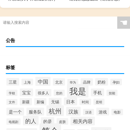
☚
公告
标签
中国
三星
奶粉
北京
品牌
上海
孕妇
华为
我是
宝宝
手机
很多人
学校
您的
技能
日本
无锡
新疆
新编
时间
昆明
文件
杭州
汉族
是一个
服务队
游戏
汉语
电影
的人
相关内容
的是
皮肤
电视剧