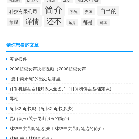
简介
自己的
科技有限公司
系统
美国
还不
详情
都是
荣耀
这是
韩国
猜你想看的文章
黄金摆件
2008超级女声决赛视频（2008超级女声）
“囊中药未陈”的出处是哪里
计算机键盘基础知识大全图片（计算机键盘基础知识）
导柱
5g比2.4g快吗（5g比2.4g快多少）
昆山识玉(关于昆山识玉的简介)
林继中文艺随笔选(关于林继中文艺随笔选的简介)
林向(关于林向的简介)