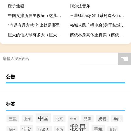
橙子焦糖
阿尔法音乐
中国女排历届主教练（这几位特别出名）
三星Galaxy S11系列迄今为止我们所知道的
“内鼎有丹方就”的出处是哪里
柘城人民广播电台(关于柘城人民广播电台的简介)
巨大的仙人球有多大（巨大的仙人球后面）
蔡依林身高体重真实（蔡依林身高体重多少）
☚
公告
标签
中国
三星
奶粉
北京
品牌
上海
孕妇
华为
我是
宝宝
手机
很多人
学校
您的
技能