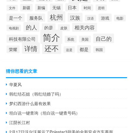
日本
无锡
新疆
新编
时间
昆明
文件
杭州
汉族
是一个
服务队
游戏
汉语
电影
的人
相关内容
的是
皮肤
电视剧
简介
自己的
科技有限公司
系统
美国
还不
详情
都是
荣耀
这是
韩国
猜你想看的文章
华夏风
韩红结石姐（韩红结婚了吗）
梦幻西游什么最有效果
坦白说一键查询（坦白说一键查号码）
江阴长江村
2月17日沃尔沃展示了Polestar3甜美的全新安卓汽车界面