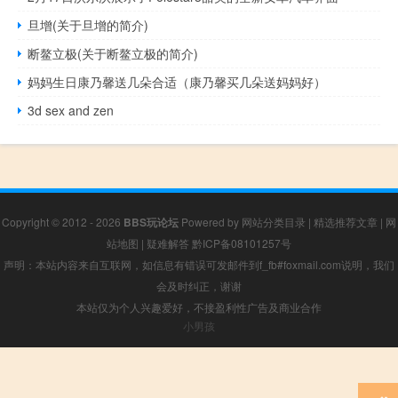
旦增(关于旦增的简介)
断鳌立极(关于断鳌立极的简介)
妈妈生日康乃馨送几朵合适（康乃馨买几朵送妈妈好）
3d sex and zen
Copyright © 2012 - 2026
BBS玩论坛
Powered by
网站分类目录
|
精选推荐文章
|
网
站地图
|
疑难解答
黔ICP备08101257号
声明：本站内容来自互联网，如信息有错误可发邮件到f_fb#foxmail.com说明，我们
会及时纠正，谢谢
本站仅为个人兴趣爱好，不接盈利性广告及商业合作
小男孩