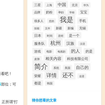
中国
三星
北京
上海
华为
宝宝
奶粉
品牌
孕妇
学校
我是
手机
很多人
您的
无锡
新疆
新编
技能
文件
日本
是一个
时间
昆明
杭州
汉族
服务队
汉语
的人
游戏
的是
电影
电视剧
相关内容
科技有限公司
皮肤
简介
自己的
系统
美国
还不
看看吧！
详情
荣耀
这是
都是
体
部位；可
韩国
猜你想看的文章
正所谓“打