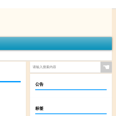
☚
公告
标签