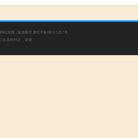
网站地图
|
疑难解答
黔ICP备08101257号
，我们会及时纠正，谢谢