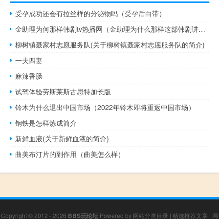
受孕成功还会有拉丝样的分泌物吗（受孕后白带）
金助理为何那样韩剧tv热播网（金助理为什么那样这部韩剧讲了什么）
柳树镇聂家村志愿服务队(关于柳树镇聂家村志愿服务队的简介)
一夫四妻
麻辣香肠
试驾体验劳斯莱斯古思特加长版
铃木为什么退出中国市场（2022年铃木即将重返中国市场）
钢铁是怎样炼成简介
新鲜血液(关于新鲜血液的简介)
曲美布汀片的副作用（曲美怎么样）
Copyright © 2012 - 2026
BBS玩论坛
Powered by
网站分类目录
|
精选推荐文章
|
网