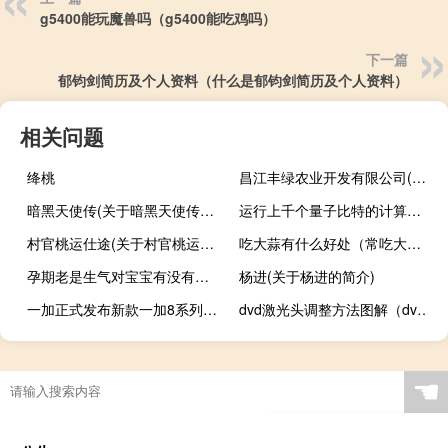
g5400能玩魔兽吗（g5400能吃鸡吗）
下一篇
郁钧剑简历及个人资料（什么是郁钧剑简历及个人资料）
相关问题
绛桃
昌江丰绿农业开发有限公司(关于昌江丰绿农业开发有限公司的简介)
暗黑天使传(关于暗黑天使传的简介)
运行上千个量子比特的计算机制成
村官桃运仕途(关于村官桃运仕途的简介)
吃大蒜有什么好处（常吃大蒜的好处）
孕期老是生气对宝宝有没有影响（生气对胎儿的影响）
杨进(关于杨进的简介)
一加正式发布新款一加8系列手机 广受国内外用户好评
dvd激光头调整方法图解（dvd激光头）
☚