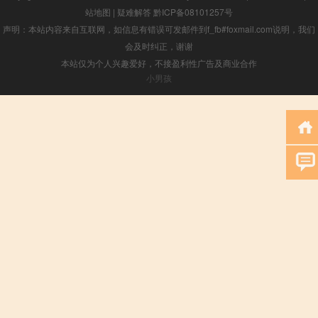
站地图
|
疑难解答
黔ICP备08101257号
声明：本站内容来自互联网，如信息有错误可发邮件到f_fb#foxmail.com说明，我们
会及时纠正，谢谢
本站仅为个人兴趣爱好，不接盈利性广告及商业合作
小男孩