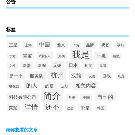
公告
标签
中国
三星
奶粉
北京
品牌
上海
孕妇
华为
我是
宝宝
手机
很多人
学校
您的
技能
日本
无锡
新疆
新编
时间
昆明
文件
杭州
汉族
是一个
服务队
游戏
汉语
电影
的人
相关内容
的是
皮肤
电视剧
简介
自己的
科技有限公司
系统
美国
还不
详情
都是
荣耀
这是
韩国
猜你想看的文章