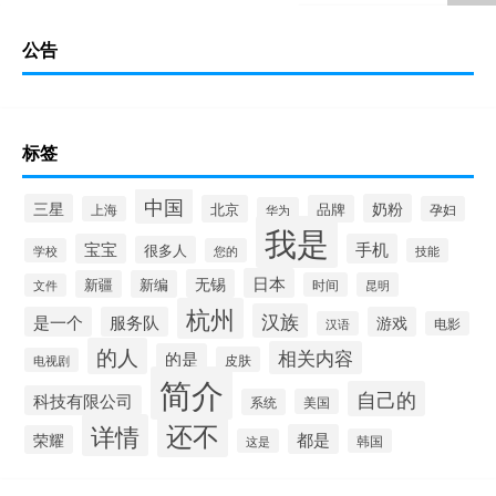
公告
标签
中国
三星
奶粉
北京
品牌
上海
孕妇
华为
我是
宝宝
手机
很多人
学校
您的
技能
日本
无锡
新疆
新编
时间
昆明
文件
杭州
汉族
是一个
服务队
游戏
汉语
电影
的人
相关内容
的是
皮肤
电视剧
简介
自己的
科技有限公司
系统
美国
还不
详情
都是
荣耀
这是
韩国