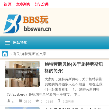
首 页
文章列表
知识分类
网站导航
>
有关“施特劳斯”的文章
施特劳斯贝格(关于施特劳斯贝
格的简介)
大家好，施特劳斯贝格，关于施特劳斯
贝格的简介很多人还不知道，现在让我
们一起来看看吧！ 1、 施特劳斯贝格
（Strausberg）是德国勃兰登堡的一座城市。 本...
st
05-09
0
615
文章列表