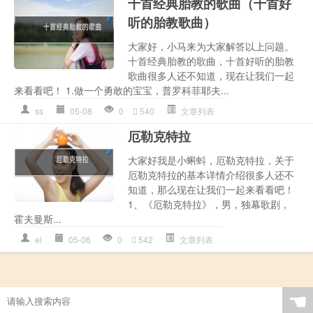
十首经典胎教的歌曲（十首好
听的胎教歌曲）
大家好，小马来为大家解答以上问题。
十首经典胎教的歌曲，十首好听的胎教
歌曲很多人还不知道，现在让我们一起
来看看吧！ 1.做一个勇敢的宝宝，普罗科菲耶夫...
ss
05-08
0
540
文章列表
厄勒克特拉
大家好我是小蝌蚪，厄勒克特拉，关于
厄勒克特拉的基本详情介绍很多人还不
知道，那么现在让我们一起来看看吧！
1、《厄勒克特拉》，男，独幕歌剧，
霍夫曼斯...
el
05-06
0
542
文章列表
☚